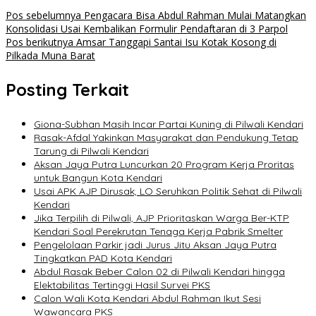
Pos sebelumnya
Pengacara Bisa Abdul Rahman Mulai Matangkan
Konsolidasi Usai Kembalikan Formulir Pendaftaran di 3 Parpol
Pos berikutnya
Amsar Tanggapi Santai Isu Kotak Kosong di
Pilkada Muna Barat
Posting Terkait
Giona-Subhan Masih Incar Partai Kuning di Pilwali Kendari
Rasak-Afdal Yakinkan Masyarakat dan Pendukung Tetap
Tarung di Pilwali Kendari
Aksan Jaya Putra Luncurkan 20 Program Kerja Proritas
untuk Bangun Kota Kendari
Usai APK AJP Dirusak, LO Seruhkan Politik Sehat di Pilwali
Kendari
Jika Terpilih di Pilwali, AJP Prioritaskan Warga Ber-KTP
Kendari Soal Perekrutan Tenaga Kerja Pabrik Smelter
Pengelolaan Parkir jadi Jurus Jitu Aksan Jaya Putra
Tingkatkan PAD Kota Kendari
Abdul Rasak Beber Calon 02 di Pilwali Kendari hingga
Elektabilitas Tertinggi Hasil Survei PKS
Calon Wali Kota Kendari Abdul Rahman Ikut Sesi
Wawancara PKS