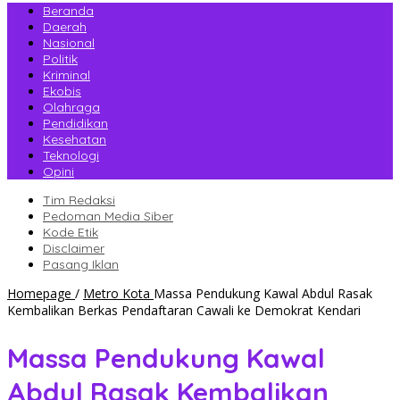
Beranda
Daerah
Nasional
Politik
Kriminal
Ekobis
Olahraga
Pendidikan
Kesehatan
Teknologi
Opini
Tim Redaksi
Pedoman Media Siber
Kode Etik
Disclaimer
Pasang Iklan
Homepage
/
Metro Kota
Massa Pendukung Kawal Abdul Rasak
Kembalikan Berkas Pendaftaran Cawali ke Demokrat Kendari
Massa Pendukung Kawal
Abdul Rasak Kembalikan