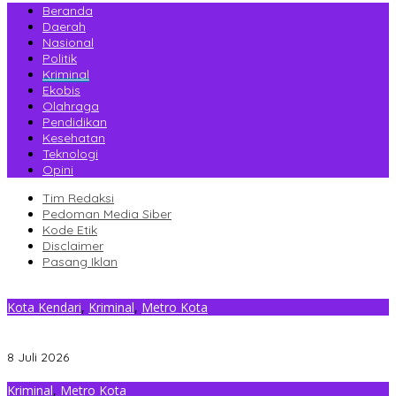
Beranda
Daerah
Nasional
Politik
Kriminal
Ekobis
Olahraga
Pendidikan
Kesehatan
Teknologi
Opini
Tim Redaksi
Pedoman Media Siber
Kode Etik
Disclaimer
Pasang Iklan
Kota Kendari
,
Kriminal
,
Metro Kota
Tim Kuasa Hukum AYP Beber Kejanggalan Kasus hingga Chat
Google Chrome, Minta Hp Pelapor Ikut Disita
8 Juli 2026
Kriminal
,
Metro Kota