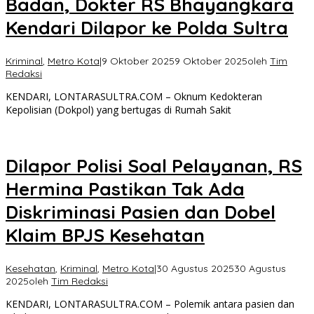
Badan, Dokter RS Bhayangkara
Kendari Dilapor ke Polda Sultra
Kriminal
,
Metro Kota
|
9 Oktober 2025
9 Oktober 2025
oleh
Tim
Redaksi
KENDARI, LONTARASULTRA.COM – Oknum Kedokteran
Kepolisian (Dokpol) yang bertugas di Rumah Sakit
Dilapor Polisi Soal Pelayanan, RS
Hermina Pastikan Tak Ada
Diskriminasi Pasien dan Dobel
Klaim BPJS Kesehatan
Kesehatan
,
Kriminal
,
Metro Kota
|
30 Agustus 2025
30 Agustus
2025
oleh
Tim Redaksi
KENDARI, LONTARASULTRA.COM – Polemik antara pasien dan