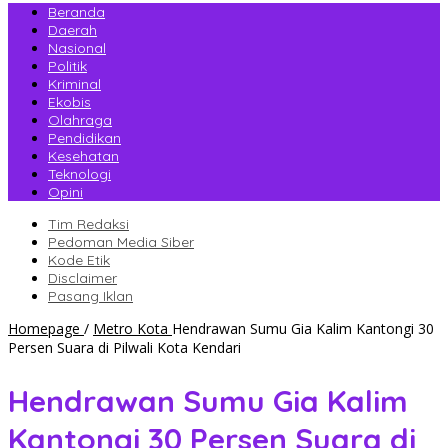
Beranda
Daerah
Nasional
Politik
Kriminal
Ekobis
Olahraga
Pendidikan
Kesehatan
Teknologi
Opini
Tim Redaksi
Pedoman Media Siber
Kode Etik
Disclaimer
Pasang Iklan
Homepage
/
Metro Kota
Hendrawan Sumu Gia Kalim Kantongi 30
Persen Suara di Pilwali Kota Kendari
Hendrawan Sumu Gia Kalim
Kantongi 30 Persen Suara di