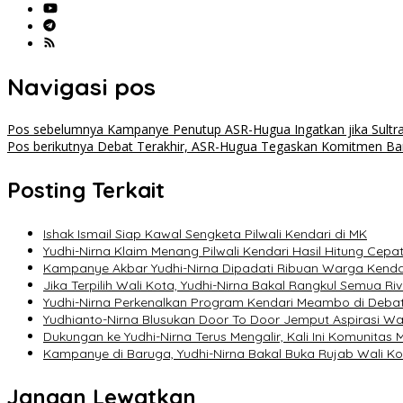
Navigasi pos
Pos sebelumnya
Kampanye Penutup ASR-Hugua Ingatkan jika Sultra
Pos berikutnya
Debat Terakhir, ASR-Hugua Tegaskan Komitmen Bang
Posting Terkait
Ishak Ismail Siap Kawal Sengketa Pilwali Kendari di MK
Yudhi-Nirna Klaim Menang Pilwali Kendari Hasil Hitung Cepat
Kampanye Akbar Yudhi-Nirna Dipadati Ribuan Warga Kenda
Jika Terpilih Wali Kota, Yudhi-Nirna Bakal Rangkul Semua Ri
Yudhi-Nirna Perkenalkan Program Kendari Meambo di Debat
Yudhianto-Nirna Blusukan Door To Door Jemput Aspirasi W
Dukungan ke Yudhi-Nirna Terus Mengalir, Kali Ini Komunitas 
Kampanye di Baruga, Yudhi-Nirna Bakal Buka Rujab Wali Ko
Jangan Lewatkan