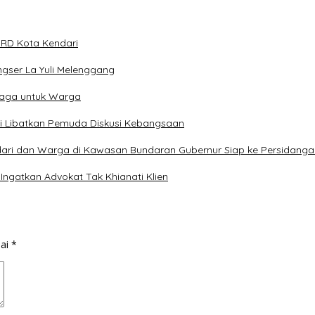
DPRD Kota Kendari
ngser La Yuli Melenggang
raga untuk Warga
ari Libatkan Pemuda Diskusi Kebangsaan
dari dan Warga di Kawasan Bundaran Gubernur Siap ke Persidanga
Ingatkan Advokat Tak Khianati Klien
dai
*