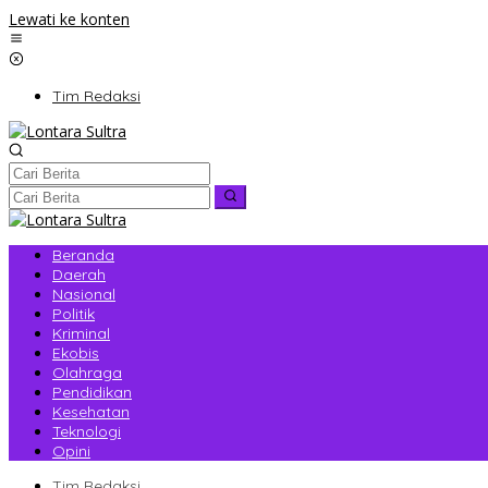
Lewati ke konten
Tim Redaksi
Beranda
Daerah
Nasional
Politik
Kriminal
Ekobis
Olahraga
Pendidikan
Kesehatan
Teknologi
Opini
Tim Redaksi