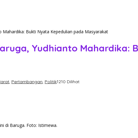
to Mahardika: Bukti Nyata Kepedulian pada Masyarakat
 Baruga, Yudhianto Mahardika: 
arat
,
Pertambangan
,
Politik
1210 Dilihat
i di Baruga. Foto: Istimewa.