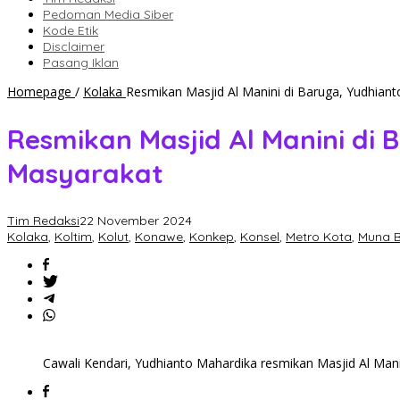
Pedoman Media Siber
Kode Etik
Disclaimer
Pasang Iklan
Homepage
/
Kolaka
Resmikan Masjid Al Manini di Baruga, Yudhian
Resmikan Masjid Al Manini di
Masyarakat
Tim Redaksi
22 November 2024
Kolaka
,
Koltim
,
Kolut
,
Konawe
,
Konkep
,
Konsel
,
Metro Kota
,
Muna B
Cawali Kendari, Yudhianto Mahardika resmikan Masjid Al Manin