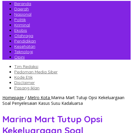
Beranda
Daerah
Nasional
Politik
Kriminal
Ekobis
Olahraga
Pendidikan
Kesehatan
Teknologi
Opini
Tim Redaksi
Pedoman Media Siber
Kode Etik
Disclaimer
Pasang Iklan
Homepage
/
Metro Kota
Marina Mart Tutup Opsi Kekeluargaan
Soal Penyelesaian Kasus Susu Kadaluarsa
Marina Mart Tutup Opsi
Kekeluargaan Soal