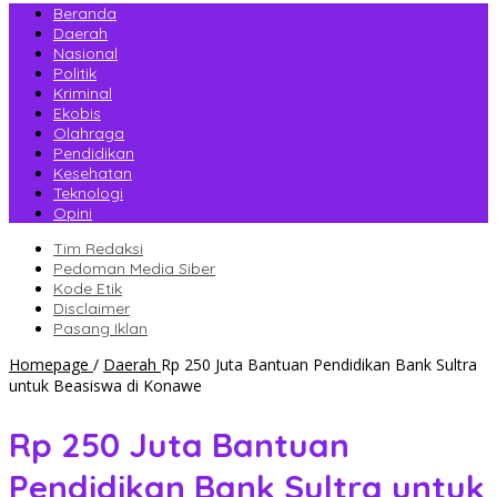
Beranda
Daerah
Nasional
Politik
Kriminal
Ekobis
Olahraga
Pendidikan
Kesehatan
Teknologi
Opini
Tim Redaksi
Pedoman Media Siber
Kode Etik
Disclaimer
Pasang Iklan
Homepage
/
Daerah
Rp 250 Juta Bantuan Pendidikan Bank Sultra
untuk Beasiswa di Konawe
Rp 250 Juta Bantuan
Pendidikan Bank Sultra untuk