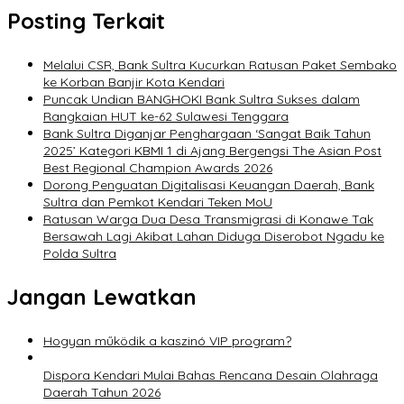
Posting Terkait
Melalui CSR, Bank Sultra Kucurkan Ratusan Paket Sembako
ke Korban Banjir Kota Kendari
Puncak Undian BANGHOKI Bank Sultra Sukses dalam
Rangkaian HUT ke-62 Sulawesi Tenggara
Bank Sultra Diganjar Penghargaan ‘Sangat Baik Tahun
2025’ Kategori KBMI 1 di Ajang Bergengsi The Asian Post
Best Regional Champion Awards 2026
Dorong Penguatan Digitalisasi Keuangan Daerah, Bank
Sultra dan Pemkot Kendari Teken MoU
Ratusan Warga Dua Desa Transmigrasi di Konawe Tak
Bersawah Lagi Akibat Lahan Diduga Diserobot Ngadu ke
Polda Sultra
Jangan Lewatkan
Hogyan működik a kaszinó VIP program?
Dispora Kendari Mulai Bahas Rencana Desain Olahraga
Daerah Tahun 2026