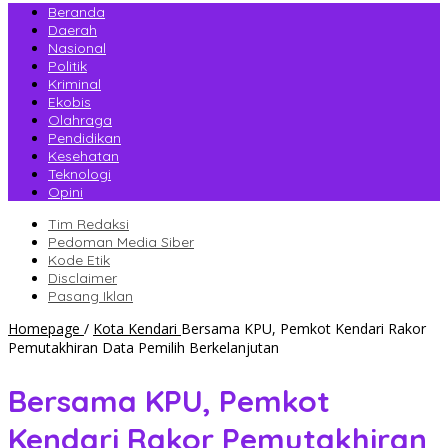
Beranda
Daerah
Nasional
Politik
Kriminal
Ekobis
Olahraga
Pendidikan
Kesehatan
Teknologi
Opini
Tim Redaksi
Pedoman Media Siber
Kode Etik
Disclaimer
Pasang Iklan
Homepage
/
Kota Kendari
Bersama KPU, Pemkot Kendari Rakor
Pemutakhiran Data Pemilih Berkelanjutan
Bersama KPU, Pemkot
Kendari Rakor Pemutakhiran