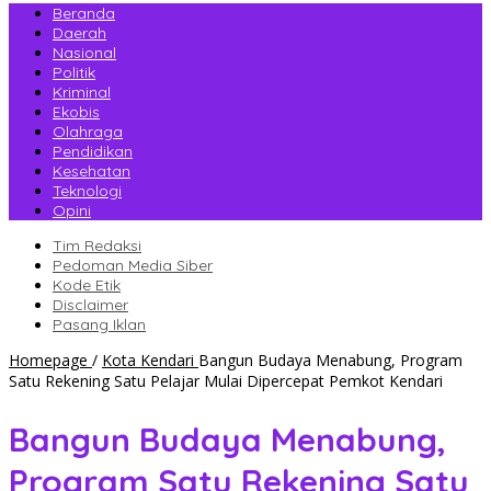
Beranda
Daerah
Nasional
Politik
Kriminal
Ekobis
Olahraga
Pendidikan
Kesehatan
Teknologi
Opini
Tim Redaksi
Pedoman Media Siber
Kode Etik
Disclaimer
Pasang Iklan
Homepage
/
Kota Kendari
Bangun Budaya Menabung, Program
Satu Rekening Satu Pelajar Mulai Dipercepat Pemkot Kendari
Bangun Budaya Menabung,
Program Satu Rekening Satu