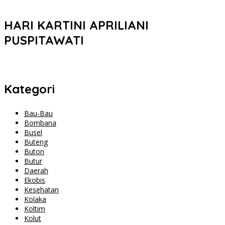
HARI KARTINI APRILIANI
PUSPITAWATI
Kategori
Bau-Bau
Bombana
Busel
Buteng
Buton
Butur
Daerah
Ekobis
Kesehatan
Kolaka
Koltim
Kolut