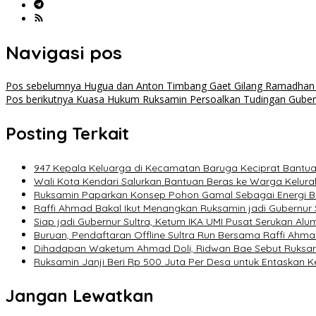
Navigasi pos
Pos sebelumnya
Hugua dan Anton Timbang Gaet Gilang Ramadhan da
Pos berikutnya
Kuasa Hukum Ruksamin Persoalkan Tudingan Gubern
Posting Terkait
947 Kepala Keluarga di Kecamatan Baruga Keciprat Bantuan 
Wali Kota Kendari Salurkan Bantuan Beras ke Warga Kelur
Ruksamin Paparkan Konsep Pohon Gamal Sebagai Energi Ba
Raffi Ahmad Bakal Ikut Menangkan Ruksamin jadi Gubernur 
Siap jadi Gubernur Sultra, Ketum IKA UMI Pusat Serukan Alu
Buruan, Pendaftaran Offline Sultra Run Bersama Raffi Ahma
Dihadapan Waketum Ahmad Doli, Ridwan Bae Sebut Ruksamin
Ruksamin Janji Beri Rp 500 Juta Per Desa untuk Entaskan Ke
Jangan Lewatkan