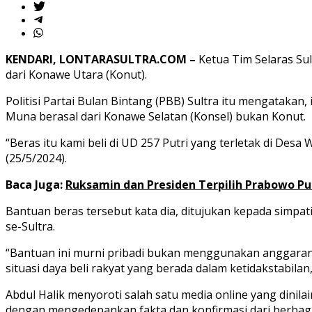
KENDARI, LONTARASULTRA.COM –
Ketua Tim Selaras Sul
dari Konawe Utara (Konut).
Politisi Partai Bulan Bintang (PBB) Sultra itu mengatakan
Muna berasal dari Konawe Selatan (Konsel) bukan Konut.
“Beras itu kami beli di UD 257 Putri yang terletak di Des
(25/5/2024).
Baca Juga:
Ruksamin dan Presiden Terpilih Prabowo P
Bantuan beras tersebut kata dia, ditujukan kepada simpati
se-Sultra.
“Bantuan ini murni pribadi bukan menggunakan anggara
situasi daya beli rakyat yang berada dalam ketidakstabilan,
Abdul Halik menyoroti salah satu media online yang dinila
dengan mengedepankan fakta dan konfirmasi dari berbaga