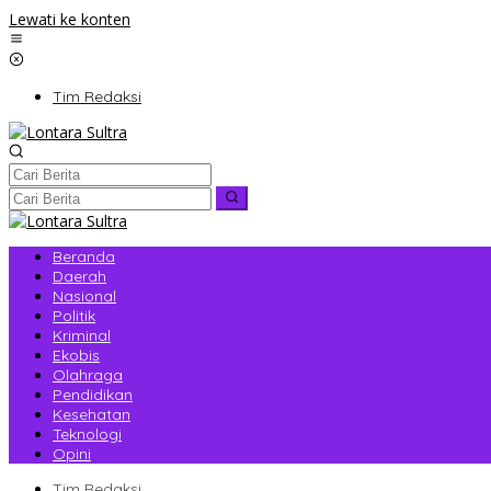
Lewati ke konten
Tim Redaksi
Beranda
Daerah
Nasional
Politik
Kriminal
Ekobis
Olahraga
Pendidikan
Kesehatan
Teknologi
Opini
Tim Redaksi