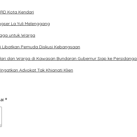
DPRD Kota Kendari
ngser La Yuli Melenggang
raga untuk Warga
ari Libatkan Pemuda Diskusi Kebangsaan
dari dan Warga di Kawasan Bundaran Gubernur Siap ke Persidanga
Ingatkan Advokat Tak Khianati Klien
dai
*