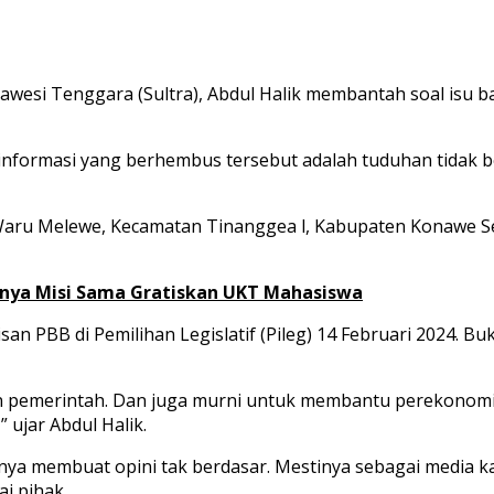
awesi Tenggara (Sultra), Abdul Halik membantah soal isu 
, informasi yang berhembus tersebut adalah tuduhan tidak b
a Waru Melewe, Kecamatan Tinanggea l, Kabupaten Konawe Sel
unya Misi Sama Gratiskan UKT Mahasiswa
san PBB di Pemilihan Legislatif (Pileg) 14 Februari 2024. 
n pemerintah. Dan juga murni untuk membantu perekonomi
” ujar Abdul Halik.
inya membuat opini tak berdasar. Mestinya sebagai media ka
i pihak.