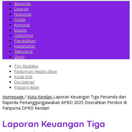
Beranda
Daerah
Nasional
Politik
Kriminal
Ekobis
Olahraga
Pendidikan
Kesehatan
Teknologi
Opini
Tim Redaksi
Pedoman Media Siber
Kode Etik
Disclaimer
Pasang Iklan
Homepage
/
Kota Kendari
Laporan Keuangan Tiga Perumda dan
Raperda Pertanggungjawaban APBD 2025 Diserahkan Pemkot di
Paripurna DPRD Kendari
Laporan Keuangan Tiga