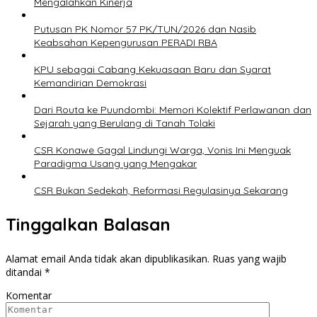
Mengalahkan Kinerja
Putusan PK Nomor 57 PK/TUN/2026 dan Nasib
Keabsahan Kepengurusan PERADI RBA
KPU sebagai Cabang Kekuasaan Baru dan Syarat
Kemandirian Demokrasi
Dari Routa ke Puundombi: Memori Kolektif Perlawanan dan
Sejarah yang Berulang di Tanah Tolaki
CSR Konawe Gagal Lindungi Warga, Vonis Ini Menguak
Paradigma Usang yang Mengakar
CSR Bukan Sedekah, Reformasi Regulasinya Sekarang
Tinggalkan Balasan
Alamat email Anda tidak akan dipublikasikan.
Ruas yang wajib
ditandai
*
Komentar