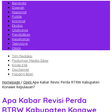
Beranda
Daerah
Nasional
Politik
Kriminal
Ekobis
Olahraga
Pendidikan
Kesehatan
Teknologi
Opini
Tim Redaksi
Pedoman Media Siber
Kode Etik
Disclaimer
Pasang Iklan
Homepage
/
Opini
Apa Kabar Revisi Perda RTRW Kabupaten
Konawe Kepulauan?
Apa Kabar Revisi Perda
RTRW Kabupaten Konawe