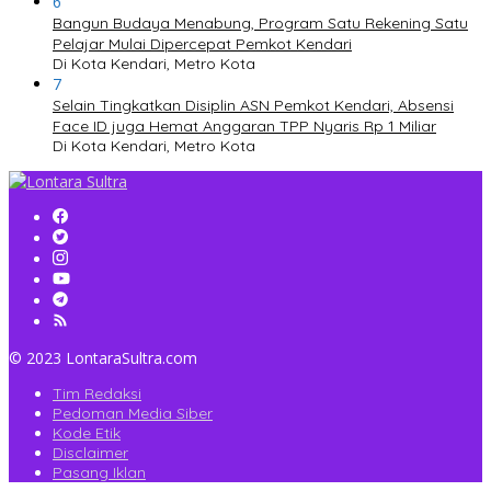
6
Bangun Budaya Menabung, Program Satu Rekening Satu
Pelajar Mulai Dipercepat Pemkot Kendari
Di Kota Kendari, Metro Kota
7
Selain Tingkatkan Disiplin ASN Pemkot Kendari, Absensi
Face ID juga Hemat Anggaran TPP Nyaris Rp 1 Miliar
Di Kota Kendari, Metro Kota
© 2023 LontaraSultra.com
Tim Redaksi
Pedoman Media Siber
Kode Etik
Disclaimer
Pasang Iklan