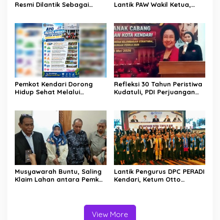
Resmi Dilantik Sebagai
Lantik PAW Wakil Ketua,
Wakil Ketua DPRD Kota
Rizki Lengser La Yuli
Kendari
Melenggang
Pemkot Kendari Dorong
Refleksi 30 Tahun Peristiwa
Hidup Sehat Melalui
Kudatuli, PDI Perjuangan
Program Olahraga untuk
Kendari Libatkan Pemuda
Warga
Diskusi Kebangsaan
Musyawarah Buntu, Saling
Lantik Pengurus DPC PERADI
Klaim Lahan antara Pemkot
Kendari, Ketum Otto
Kendari dan Warga di
Hasibuan Ingatkan Advokat
Kawasan Bundaran
Tak Khianati Klien
Gubernur Siap ke
Persidangan
View More