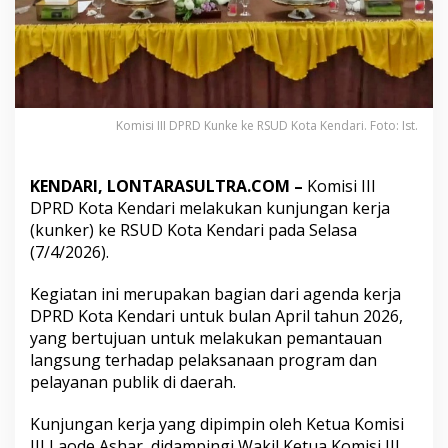
e
h
a
t
a
n
,
Komisi III DPRD Kunke ke RSUD Kota Kendari. Foto: Ist.
K
o
m
KENDARI, LONTARASULTRA.COM –
Komisi III
i
s
DPRD Kota Kendari melakukan kunjungan kerja
i
(kunker) ke RSUD Kota Kendari pada Selasa
I
(7/4/2026).
I
I
Kegiatan ini merupakan bagian dari agenda kerja
D
P
DPRD Kota Kendari untuk bulan April tahun 2026,
R
yang bertujuan untuk melakukan pemantauan
D
langsung terhadap pelaksanaan program dan
K
pelayanan publik di daerah.
u
n
k
Kunjungan kerja yang dipimpin oleh Ketua Komisi
e
III Laode Ashar, didampingi Wakil Ketua Komisi III,