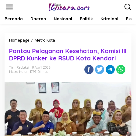
L
e
w
a
Beranda
Daerah
Nasional
Politik
Kriminal
Ekob
t
i
k
Homepage
/
Metro Kota
P
e
a
k
Pantau Pelayanan Kesehatan, Komisi III
n
o
t
n
DPRD Kunker ke RSUD Kota Kendari
a
t
u
e
Tim Redaksi
8 April 2026
Metro Kota
1797 Dilihat
P
n
e
l
a
y
a
n
a
n
K
e
s