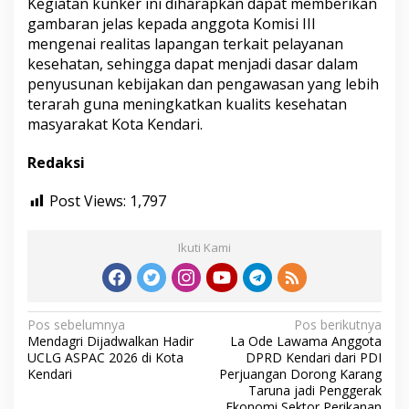
Kegiatan kunker ini diharapkan dapat memberikan
gambaran jelas kepada anggota Komisi III
mengenai realitas lapangan terkait pelayanan
kesehatan, sehingga dapat menjadi dasar dalam
penyusunan kebijakan dan pengawasan yang lebih
terarah guna meningkatkan kualits kesehatan
masyarakat Kota Kendari.
Redaksi
Post Views:
1,797
Ikuti Kami
N
Pos sebelumnya
Pos berikutnya
Mendagri Dijadwalkan Hadir
La Ode Lawama Anggota
a
UCLG ASPAC 2026 di Kota
DPRD Kendari dari PDI
v
Kendari
Perjuangan Dorong Karang
Taruna jadi Penggerak
i
Ekonomi Sektor Perikanan