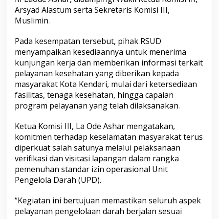
r
Arsyad Alastum serta Sekretaris Komisi III,
k
Muslimin.
e
R
S
Pada kesempatan tersebut, pihak RSUD
U
menyampaikan kesediaannya untuk menerima
D
kunjungan kerja dan memberikan informasi terkait
K
pelayanan kesehatan yang diberikan kepada
o
masyarakat Kota Kendari, mulai dari ketersediaan
t
a
fasilitas, tenaga kesehatan, hingga capaian
K
program pelayanan yang telah dilaksanakan.
e
n
Ketua Komisi III, La Ode Ashar mengatakan,
d
komitmen terhadap keselamatan masyarakat terus
a
r
diperkuat salah satunya melalui pelaksanaan
i
verifikasi dan visitasi lapangan dalam rangka
pemenuhan standar izin operasional Unit
Pengelola Darah (UPD).
“Kegiatan ini bertujuan memastikan seluruh aspek
pelayanan pengelolaan darah berjalan sesuai