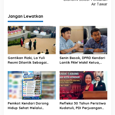
Air Tawar
g
a
Jangan Lewatkan
s
i
p
o
s
Gantikan Rizki, La Yuli
Senin Besok, DPRD Kendari
Resmi Dilantik Sebagai
Lantik PAW Wakil Ketua,
Wakil Ketua DPRD Kota
Rizki Lengser La Yuli
Kendari
Melenggang
Pemkot Kendari Dorong
Refleksi 30 Tahun Peristiwa
Hidup Sehat Melalui
Kudatuli, PDI Perjuangan
Program Olahraga untuk
Kendari Libatkan Pemuda