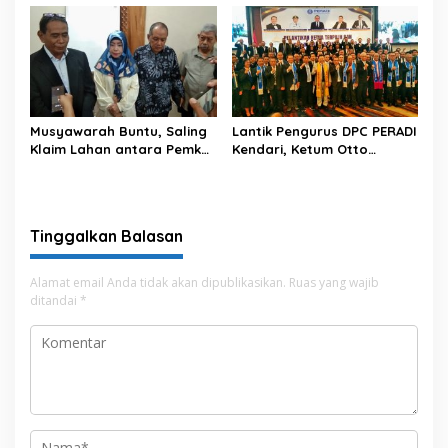
Warga
Diskusi Kebangsaan
Musyawarah Buntu, Saling
Lantik Pengurus DPC PERADI
Klaim Lahan antara Pemkot
Kendari, Ketum Otto
Kendari dan Warga di
Hasibuan Ingatkan Advokat
Kawasan Bundaran
Tak Khianati Klien
Gubernur Siap ke
Persidangan
Tinggalkan Balasan
Alamat email Anda tidak akan dipublikasikan.
Ruas yang wajib
ditandai
*