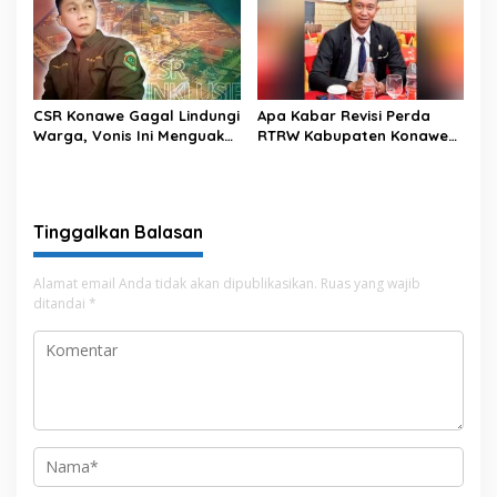
CSR Konawe Gagal Lindungi
Apa Kabar Revisi Perda
Warga, Vonis Ini Menguak
RTRW Kabupaten Konawe
Paradigma Usang yang
Kepulauan?
Mengakar
Tinggalkan Balasan
Alamat email Anda tidak akan dipublikasikan.
Ruas yang wajib
ditandai
*