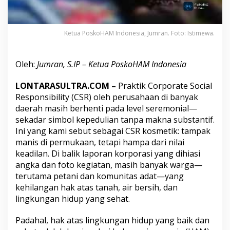
f
o
r
m
Ketua PoskoHAM Indonesia, Jumran. Foto: Istimewa.
a
s
i
Oleh:
Jumran, S.IP – Ketua PoskoHAM Indonesia
R
e
LONTARASULTRA.COM –
Praktik Corporate Social
g
Responsibility (CSR) oleh perusahaan di banyak
u
l
daerah masih berhenti pada level seremonial—
a
sekadar simbol kepedulian tanpa makna substantif.
s
Ini yang kami sebut sebagai CSR kosmetik: tampak
i
manis di permukaan, tetapi hampa dari nilai
n
y
keadilan. Di balik laporan korporasi yang dihiasi
a
angka dan foto kegiatan, masih banyak warga—
S
terutama petani dan komunitas adat—yang
e
kehilangan hak atas tanah, air bersih, dan
k
lingkungan hidup yang sehat.
a
r
a
Padahal, hak atas lingkungan hidup yang baik dan
n