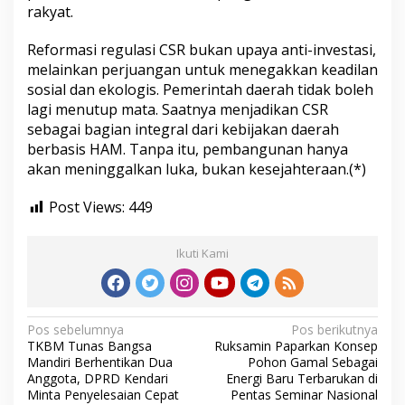
rakyat.
Reformasi regulasi CSR bukan upaya anti-investasi,
melainkan perjuangan untuk menegakkan keadilan
sosial dan ekologis. Pemerintah daerah tidak boleh
lagi menutup mata. Saatnya menjadikan CSR
sebagai bagian integral dari kebijakan daerah
berbasis HAM. Tanpa itu, pembangunan hanya
akan meninggalkan luka, bukan kesejahteraan.(*)
Post Views:
449
Ikuti Kami
N
Pos sebelumnya
Pos berikutnya
TKBM Tunas Bangsa
Ruksamin Paparkan Konsep
a
Mandiri Berhentikan Dua
Pohon Gamal Sebagai
v
Anggota, DPRD Kendari
Energi Baru Terbarukan di
Minta Penyelesaian Cepat
Pentas Seminar Nasional