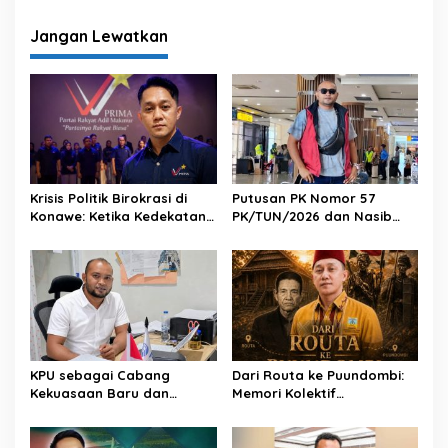
i
g
Jangan Lewatkan
a
s
i
p
o
s
Krisis Politik Birokrasi di
Putusan PK Nomor 57
Konawe: Ketika Kedekatan
PK/TUN/2026 dan Nasib
Mengalahkan Kinerja
Keabsahan Kepengurusan
PERADI RBA
KPU sebagai Cabang
Dari Routa ke Puundombi:
Kekuasaan Baru dan
Memori Kolektif
Syarat Kemandirian
Perlawanan dan Sejarah
Demokrasi
yang Berulang di Tanah
Tolaki