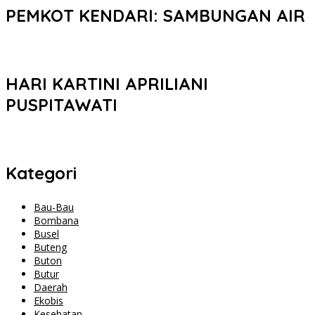
PEMKOT KENDARI: SAMBUNGAN AIR
HARI KARTINI APRILIANI
PUSPITAWATI
Kategori
Bau-Bau
Bombana
Busel
Buteng
Buton
Butur
Daerah
Ekobis
Kesehatan