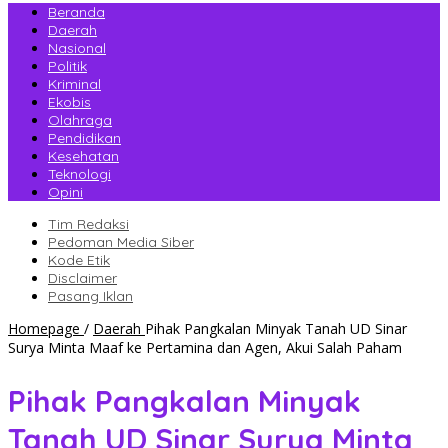
Beranda
Daerah
Nasional
Politik
Kriminal
Ekobis
Olahraga
Pendidikan
Kesehatan
Teknologi
Opini
Tim Redaksi
Pedoman Media Siber
Kode Etik
Disclaimer
Pasang Iklan
Homepage
/
Daerah
Pihak Pangkalan Minyak Tanah UD Sinar
Surya Minta Maaf ke Pertamina dan Agen, Akui Salah Paham
Pihak Pangkalan Minyak
Tanah UD Sinar Surya Minta