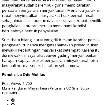
setempat bersama ketua RT/RW dan sejumlah tokoh
masyarakat sudah berembuk guna membicarakan
persoalan penyaluran minyak tanah. Menurutnya, akhir
rapat menyimpulkan masyarakat tidak pernah resah
sebagaimana disebutkan dalam isi surat kerabat pemilik
pangkalan, lantaran mereka memahami kondisi
berubahnya bentuk penyaluran.
Sumithata bilang, surat yang dikirimkan kerabat pemilik
pangkalan itu hanya mengatasnamakan pribadi bukan
mewakili kepentingan masyarakat setempat. Karena itu,
dia mewakili masyarakat Sawerigading menyampaikan
harapan supaya proses penyaluran minyak tanah bisa
kembali normal seperti setahun sebelumnya.
Penulis: La Ode Muhlas
Post Views:
1,760
Muna
Pangkalan MInyak tanah
Pertamina
UD Sinar Surya
Ikuti Kami