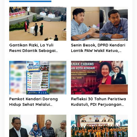
o
s
Gantikan Rizki, La Yuli
Senin Besok, DPRD Kendari
Resmi Dilantik Sebagai
Lantik PAW Wakil Ketua,
Wakil Ketua DPRD Kota
Rizki Lengser La Yuli
Kendari
Melenggang
Pemkot Kendari Dorong
Refleksi 30 Tahun Peristiwa
Hidup Sehat Melalui
Kudatuli, PDI Perjuangan
Program Olahraga untuk
Kendari Libatkan Pemuda
Warga
Diskusi Kebangsaan