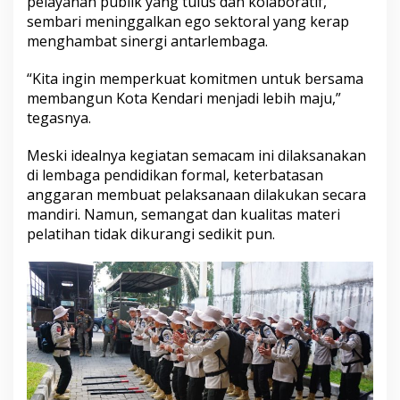
pelayanan publik yang tulus dan kolaboratif,
t
sembari meninggalkan ego sektoral yang kerap
o
menghambat sinergi antarlembaga.
r
a
l
“Kita ingin memperkuat komitmen untuk bersama
d
membangun Kota Kendari menjadi lebih maju,”
a
tegasnya.
n
P
Meski idealnya kegiatan semacam ini dilaksanakan
e
r
di lembaga pendidikan formal, keterbatasan
k
anggaran membuat pelaksanaan dilakukan secara
u
mandiri. Namun, semangat dan kualitas materi
a
pelatihan tidak dikurangi sedikit pun.
t
P
e
l
a
y
a
n
a
n