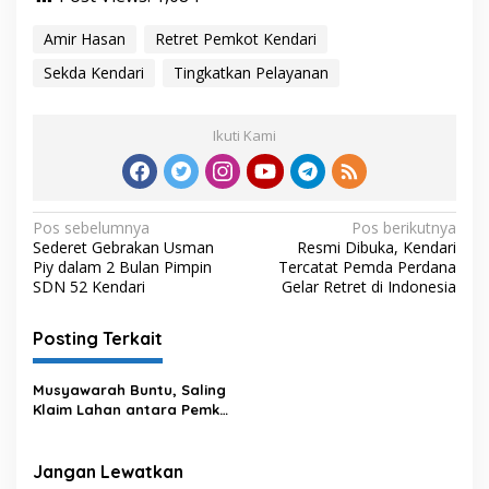
Amir Hasan
Retret Pemkot Kendari
Sekda Kendari
Tingkatkan Pelayanan
Ikuti Kami
N
Pos sebelumnya
Pos berikutnya
Sederet Gebrakan Usman
Resmi Dibuka, Kendari
a
Piy dalam 2 Bulan Pimpin
Tercatat Pemda Perdana
v
SDN 52 Kendari
Gelar Retret di Indonesia
i
Posting Terkait
g
a
Musyawarah Buntu, Saling
s
Klaim Lahan antara Pemkot
Kendari dan Warga di
i
Kawasan Bundaran
p
Gubernur Siap ke
Jangan Lewatkan
Persidangan