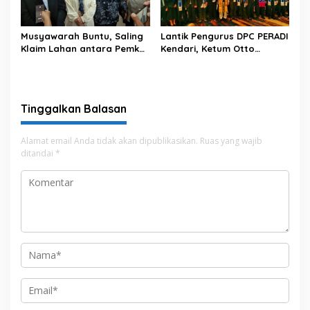
Musyawarah Buntu, Saling
Lantik Pengurus DPC PERADI
Klaim Lahan antara Pemkot
Kendari, Ketum Otto
Kendari dan Warga di
Hasibuan Ingatkan Advokat
Kawasan Bundaran
Tak Khianati Klien
Gubernur Siap ke
Persidangan
Tinggalkan Balasan
Alamat email Anda tidak akan dipublikasikan.
Ruas yang wajib
ditandai
*