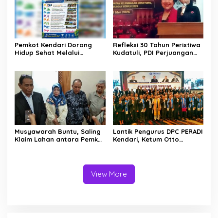
Pemkot Kendari Dorong
Refleksi 30 Tahun Peristiwa
Hidup Sehat Melalui
Kudatuli, PDI Perjuangan
Program Olahraga untuk
Kendari Libatkan Pemuda
Warga
Diskusi Kebangsaan
Musyawarah Buntu, Saling
Lantik Pengurus DPC PERADI
Klaim Lahan antara Pemkot
Kendari, Ketum Otto
Kendari dan Warga di
Hasibuan Ingatkan Advokat
Kawasan Bundaran
Tak Khianati Klien
Gubernur Siap ke
Persidangan
View More