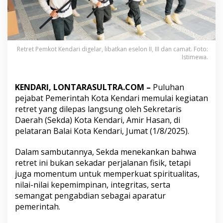
o
n
I
I
,
I
Retret Pemkot Kendari digelar, libatkan eselon II, III dan camat. Foto:
Istimewa.
I
I
h
i
KENDARI, LONTARASULTRA.COM –
Puluhan
n
pejabat Pemerintah Kota Kendari memulai kegiatan
g
retret yang dilepas langsung oleh Sekretaris
g
Daerah (Sekda) Kota Kendari, Amir Hasan, di
a
C
pelataran Balai Kota Kendari, Jumat (1/8/2025).
a
m
Dalam sambutannya, Sekda menekankan bahwa
a
retret ini bukan sekadar perjalanan fisik, tetapi
t
juga momentum untuk memperkuat spiritualitas,
D
i
nilai-nilai kepemimpinan, integritas, serta
g
semangat pengabdian sebagai aparatur
e
pemerintah.
m
b