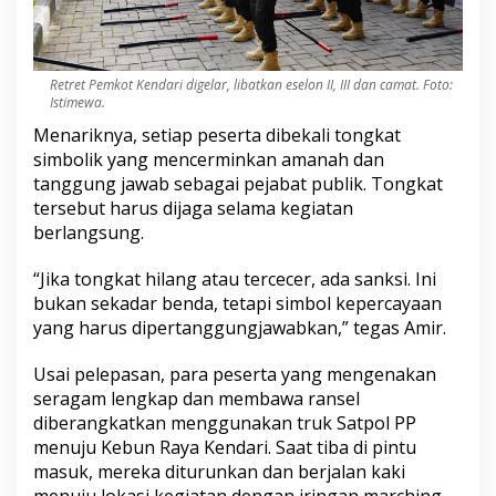
Retret Pemkot Kendari digelar, libatkan eselon II, III dan camat. Foto:
Istimewa.
Menariknya, setiap peserta dibekali tongkat
simbolik yang mencerminkan amanah dan
tanggung jawab sebagai pejabat publik. Tongkat
tersebut harus dijaga selama kegiatan
berlangsung.
“Jika tongkat hilang atau tercecer, ada sanksi. Ini
bukan sekadar benda, tetapi simbol kepercayaan
yang harus dipertanggungjawabkan,” tegas Amir.
Usai pelepasan, para peserta yang mengenakan
seragam lengkap dan membawa ransel
diberangkatkan menggunakan truk Satpol PP
menuju Kebun Raya Kendari. Saat tiba di pintu
masuk, mereka diturunkan dan berjalan kaki
menuju lokasi kegiatan dengan iringan marching