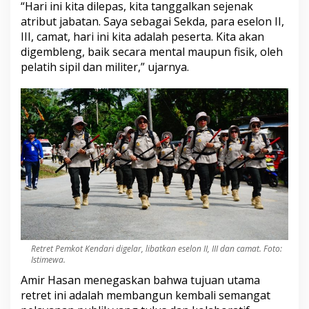
“Hari ini kita dilepas, kita tanggalkan sejenak
l
e
atribut jabatan. Saya sebagai Sekda, para eselon II,
n
III, camat, hari ini kita adalah peserta. Kita akan
g
digembleng, baik secara mental maupun fisik, oleh
u
pelatih sipil dan militer,” ujarnya.
n
t
u
k
T
i
n
g
g
a
l
k
a
n
E
Retret Pemkot Kendari digelar, libatkan eselon II, III dan camat. Foto:
g
Istimewa.
o
Amir Hasan menegaskan bahwa tujuan utama
S
e
retret ini adalah membangun kembali semangat
k