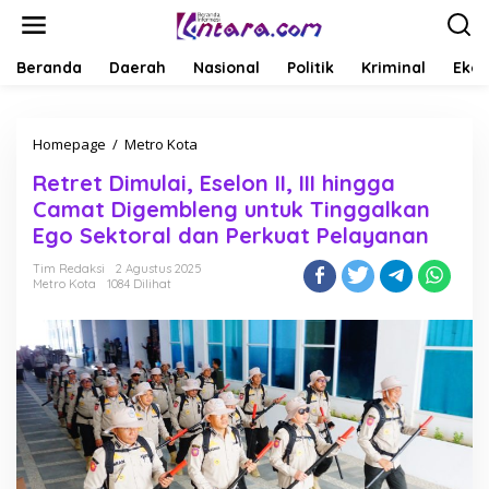
L
e
w
a
Beranda
Daerah
Nasional
Politik
Kriminal
Ekob
t
i
k
Homepage
/
Metro Kota
R
e
e
k
Retret Dimulai, Eselon II, III hingga
t
o
r
n
Camat Digembleng untuk Tinggalkan
e
t
Ego Sektoral dan Perkuat Pelayanan
t
e
D
n
Tim Redaksi
2 Agustus 2025
i
Metro Kota
1084 Dilihat
m
u
l
a
i
,
E
s
e
l