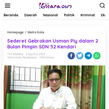
L
e
w
a
Beranda
Daerah
Nasional
Politik
Kriminal
Ekob
t
i
k
Homepage
/
Metro Kota
S
e
e
k
Sederet Gebrakan Usman Piy dalam 2
d
o
e
n
Bulan Pimpin SDN 52 Kendari
r
t
e
e
Tim Redaksi
2 Agustus 2025
Metro Kota
,
Pendidikan
1594 Dilihat
t
n
G
e
b
r
a
k
a
n
U
s
m