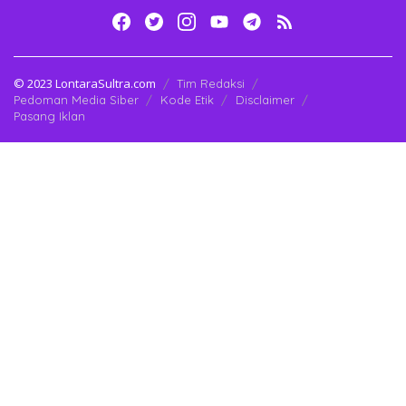
© 2023 LontaraSultra.com
Tim Redaksi
Pedoman Media Siber
Kode Etik
Disclaimer
Pasang Iklan