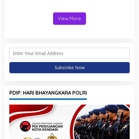
Kendari dan Warga di
Hasibuan Ingatkan Advokat
Kawasan Bundaran
Tak Khianati Klien
Gubernur Siap ke
Persidangan
View More
PDIP: HARI BHAYANGKARA POLRI