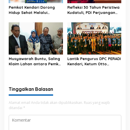
Pemkot Kendari Dorong
Refleksi 30 Tahun Peristiwa
Hidup Sehat Melalui
Kudatuli, PDI Perjuangan
Program Olahraga untuk
Kendari Libatkan Pemuda
Warga
Diskusi Kebangsaan
Musyawarah Buntu, Saling
Lantik Pengurus DPC PERADI
Klaim Lahan antara Pemkot
Kendari, Ketum Otto
Kendari dan Warga di
Hasibuan Ingatkan Advokat
Kawasan Bundaran
Tak Khianati Klien
Gubernur Siap ke
Persidangan
Tinggalkan Balasan
Alamat email Anda tidak akan dipublikasikan.
Ruas yang wajib
ditandai
*