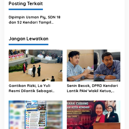
Posting Terkait
a
s
Dipimpin Usman Piy, SDN 18
i
dan 52 Kendari Tampil
p
Memukau di Lomba Gerak
Jalan Indah se-Kota
o
Kendari
Jangan Lewatkan
s
Gantikan Rizki, La Yuli
Senin Besok, DPRD Kendari
Resmi Dilantik Sebagai
Lantik PAW Wakil Ketua,
Wakil Ketua DPRD Kota
Rizki Lengser La Yuli
Kendari
Melenggang