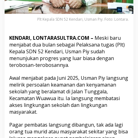
a
n
P
i
Plt Kepala SDN 52 Kendari, Usman Piy. Foto: Lontara.
y
d
a
KENDARI, LONTARASULTRA.COM –
Meski baru
l
menjabat dua bulan sebagai Pelaksana tugas (Plt)
a
Kepala SDN 52 Kendari, Usman Piy sudah
m
menunjukan progres yang luar biasa dengan
2
B
terobosan-terobosannya.
u
l
Awal menjabat pada Juni 2025, Usman Piy langsung
a
melirik persoalan keamanan dan kenyamanan
n
sekolah yang beralamat di Jalan Tunggala,
P
i
Kecamatan Wuawua itu. Ia langsung membatasi
m
akses lingkungan sekolah dan lingkungan
p
masyarakat.
i
n
Pagar pembatas langsung dibangun, tak ada lagi
S
D
orang tua murid atau masyarakat sekitar yang bisa
N