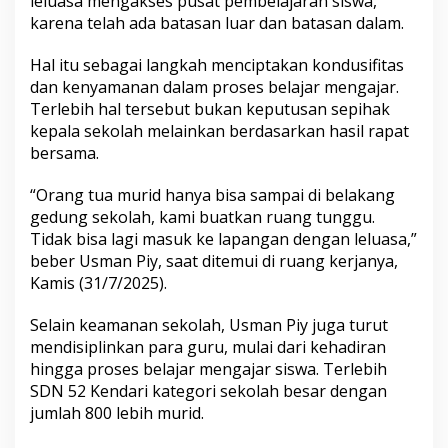
leluasa mengakses pusat pembelajaran siswa,
5
karena telah ada batasan luar dan batasan dalam.
2
K
Hal itu sebagai langkah menciptakan kondusifitas
e
n
dan kenyamanan dalam proses belajar mengajar.
d
Terlebih hal tersebut bukan keputusan sepihak
a
kepala sekolah melainkan berdasarkan hasil rapat
r
bersama.
i
“Orang tua murid hanya bisa sampai di belakang
gedung sekolah, kami buatkan ruang tunggu.
Tidak bisa lagi masuk ke lapangan dengan leluasa,”
beber Usman Piy, saat ditemui di ruang kerjanya,
Kamis (31/7/2025).
Selain keamanan sekolah, Usman Piy juga turut
mendisiplinkan para guru, mulai dari kehadiran
hingga proses belajar mengajar siswa. Terlebih
SDN 52 Kendari kategori sekolah besar dengan
jumlah 800 lebih murid.