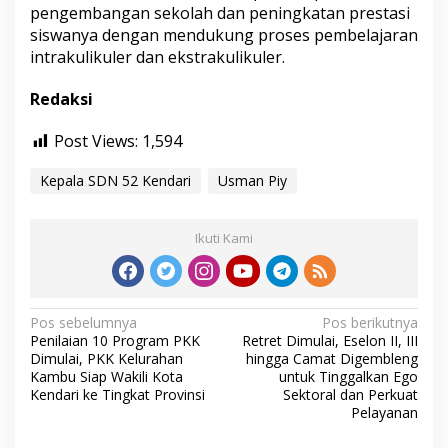
pengembangan sekolah dan peningkatan prestasi
siswanya dengan mendukung proses pembelajaran
intrakulikuler dan ekstrakulikuler.
Redaksi
Post Views:
1,594
Kepala SDN 52 Kendari
Usman Piy
Ikuti Kami
N
Pos sebelumnya
Pos berikutnya
Penilaian 10 Program PKK
Retret Dimulai, Eselon II, III
a
Dimulai, PKK Kelurahan
hingga Camat Digembleng
v
Kambu Siap Wakili Kota
untuk Tinggalkan Ego
Kendari ke Tingkat Provinsi
Sektoral dan Perkuat
i
Pelayanan
g