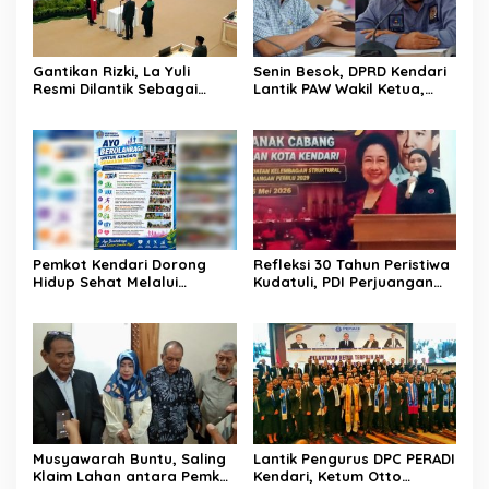
Gantikan Rizki, La Yuli
Senin Besok, DPRD Kendari
Resmi Dilantik Sebagai
Lantik PAW Wakil Ketua,
Wakil Ketua DPRD Kota
Rizki Lengser La Yuli
Kendari
Melenggang
Pemkot Kendari Dorong
Refleksi 30 Tahun Peristiwa
Hidup Sehat Melalui
Kudatuli, PDI Perjuangan
Program Olahraga untuk
Kendari Libatkan Pemuda
Warga
Diskusi Kebangsaan
Musyawarah Buntu, Saling
Lantik Pengurus DPC PERADI
Klaim Lahan antara Pemkot
Kendari, Ketum Otto