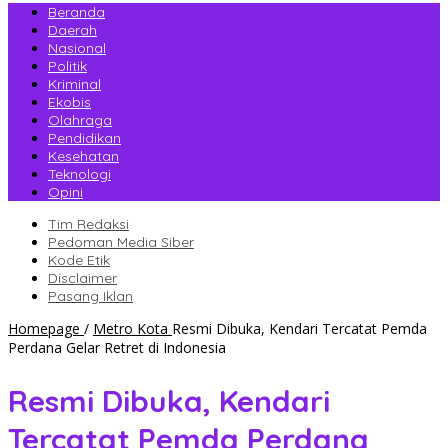
Beranda
Daerah
Nasional
Politik
Kriminal
Ekobis
Olahraga
Pendidikan
Kesehatan
Teknologi
Opini
Tim Redaksi
Pedoman Media Siber
Kode Etik
Disclaimer
Pasang Iklan
Homepage
/
Metro Kota
Resmi Dibuka, Kendari Tercatat Pemda
Perdana Gelar Retret di Indonesia
Resmi Dibuka, Kendari
Tercatat Pemda Perdana