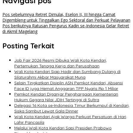
Navigasi pos
Pos sebelumnya
Retret Dimulai, Eselon II, III hingga Camat
Digembleng untuk Tinggalkan Ego Sektoral dan Perkuat Pelayanan
Pos berikutnya
Ratusan Pengurus Kadin se-Indonesia Gelar Retret
di Akmil Magelang
Posting Terkait
Job Fair 2026 Resmi Dibuka Wali Kota Kendari,
Pertemukan Tenaga Kerja dan Perusahaan
Wali Kota Kendari Siap Hadir dan Sumbang Dulang di
Silaturahmi Akbar Masyarakat Muna
Selain Tingkatkan Disiplin ASN Pemkot Kendari, Absensi
Face ID juga Hemat Anggaran TPP Nyaris Rp 1 Miliar
Pemkot Kendari Diganjar Penghargaan Kementerian
Hukum Gegara Nilai JDIH Tertinggi di Sultra
Delegasi 16 Kota se-Indonesia Timur Berkumpul di Kendari,
Siska Sambut Lewat Gala Dinner
Wali Kota Kendari Ajak Warga Perkuat Persatuan di Hari
Lahir Pancasila
Melalui Wali Kota Kendari Sapi Presiden Prabowo