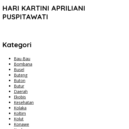
HARI KARTINI APRILIANI
PUSPITAWATI
Kategori
Bau-Bau
Bombana
Busel
Buteng
Buton
Butur
Daerah
Ekobis
Kesehatan
Kolaka
Koltim
Kolut
Konawe