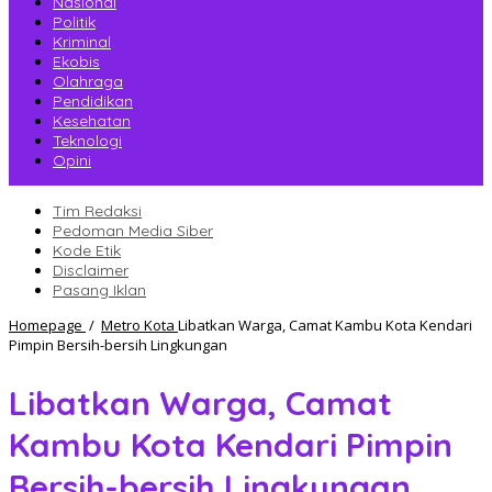
Nasional
Politik
Kriminal
Ekobis
Olahraga
Pendidikan
Kesehatan
Teknologi
Opini
Tim Redaksi
Pedoman Media Siber
Kode Etik
Disclaimer
Pasang Iklan
Homepage
/
Metro Kota
Libatkan Warga, Camat Kambu Kota Kendari
Pimpin Bersih-bersih Lingkungan
Libatkan Warga, Camat
Kambu Kota Kendari Pimpin
Bersih-bersih Lingkungan