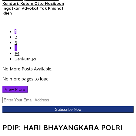
Kendari, Ketum Otto Hasibuan
Ingatkan Advokat Tak Khianati
Klien
1
2
3
…
94
Berikutnya
No More Posts Available.
No more pages to load.
View More
PDIP: HARI BHAYANGKARA POLRI