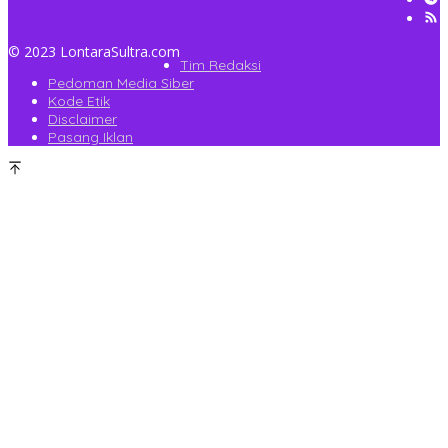
© 2023 LontaraSultra.com
Tim Redaksi
Pedoman Media Siber
Kode Etik
Disclaimer
Pasang Iklan