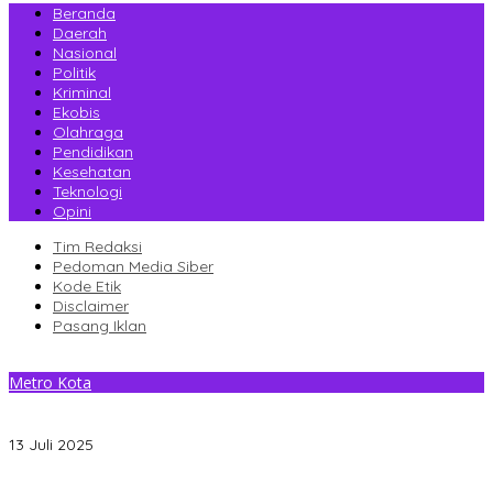
Beranda
Daerah
Nasional
Politik
Kriminal
Ekobis
Olahraga
Pendidikan
Kesehatan
Teknologi
Opini
Tim Redaksi
Pedoman Media Siber
Kode Etik
Disclaimer
Pasang Iklan
Metro Kota
Libatkan Warga, Camat Kambu Kota Kendari Pimpin Bersih-
bersih Lingkungan
13 Juli 2025
Gantikan Rizki, La Yuli Resmi Dilantik Sebagai Wakil Ketua DPRD