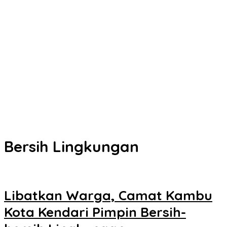
Kota Kendari
Senin Besok, DPRD Kendari Lantik PAW Wakil Ketua, Rizki Lengser
La Yuli Melenggang
Pemkot Kendari Dorong Hidup Sehat Melalui Program Olahraga
untuk Warga
Refleksi 30 Tahun Peristiwa Kudatuli, PDI Perjuangan Kendari
Libatkan Pemuda Diskusi Kebangsaan
Musyawarah Buntu, Saling Klaim Lahan antara Pemkot Kendari
dan Warga di Kawasan Bundaran Gubernur Siap ke Persidangan
Bersih Lingkungan
Libatkan Warga, Camat Kambu
Kota Kendari Pimpin Bersih-