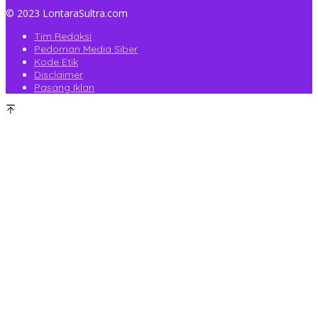
© 2023 LontaraSultra.com
Tim Redaksi
Pedoman Media Siber
Kode Etik
Disclaimer
Pasang Iklan