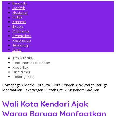
Beranda
Daerah
Nasional
Politik
Kriminal
Ekobis
Olahraga
Pendidikan
Kesehatan
Teknologi
Opini
Tim Redaksi
Pedoman Media Siber
Kode Etik
Disclaimer
Pasang Iklan
Homepage
/
Metro Kota
Wali Kota Kendari Ajak Warga Baruga
Manfaatkan Pekarangan Rumah untuk Menanam Sayuran
Wali Kota Kendari Ajak
Warga Baruga Manfaatkan