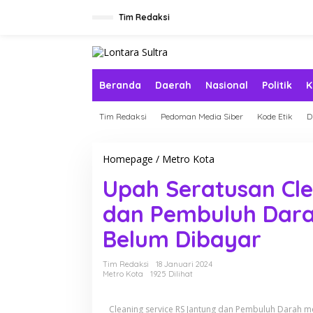
L
e
Tim Redaksi
w
a
t
i
k
Beranda
Daerah
Nasional
Politik
K
e
k
Tim Redaksi
Pedoman Media Siber
Kode Etik
D
o
n
t
e
Homepage
/
Metro Kota
U
n
p
Upah Seratusan Cle
a
h
dan Pembuluh Dara
S
e
Belum Dibayar
r
a
t
Tim Redaksi
18 Januari 2024
u
Metro Kota
1925 Dilihat
s
a
Cleaning service RS Jantung dan Pembuluh Darah me
n