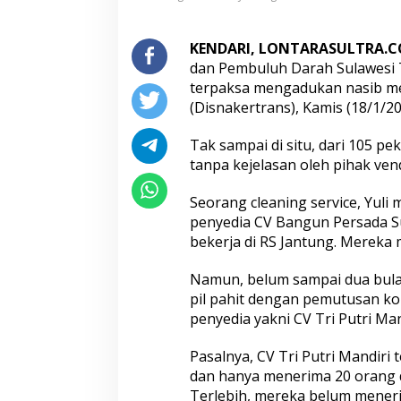
C
l
e
KENDARI, LONTARASULTRA.C
a
dan Pembuluh Darah Sulawesi 
n
terpaksa mengadukan nasib me
i
(Disnakertrans), Kamis (18/1/20
n
g
S
Tak sampai di situ, dari 105 pek
e
tanpa kejelasan oleh pihak ve
r
v
Seorang cleaning service, Yuli
i
penyedia CV Bangun Persada Su
c
e
bekerja di RS Jantung. Mereka
R
S
Namun, belum sampai dua bulan
J
pil pahit dengan pemutusan kon
a
penyedia yakni CV Tri Putri Man
n
t
u
Pasalnya, CV Tri Putri Mandiri
n
dan hanya menerima 20 orang d
g
Terlebih, mereka belum meneri
d