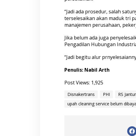
n
g
“Jadi ada prosedur, salah satun
g
terselesaikan akan maduk tri pa
a
manajemen perusahaan, pekerj
r
a
Jika belum ada juga penyelesai
B
e
Pengadilan Hubungan Industrial
l
u
“Jadi begitu alur prnyelesaiann
m
D
Penulis: Nabil Arth
i
b
a
Post Views:
1,925
y
a
Disnakertrans
PHI
RS Jantu
r
upah cleaning service belum dibay