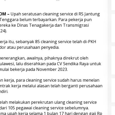
OM –
Upah seratusan cleaning service di RS Jantung
Tenggara belum terbayarkan. Para pekerja pun
reka ke Dinas Tenagakerja dan Transmigrasi
24).
erja itu, sebanyak 85 cleaning service telah di-PKH
ndor atau perusahaan penyedia.
 menerangkan, awalnya, pihaknya direkrut oleh
lawesi, lalu diserahkan pada CV Sendika Raya untuk
 mulai bekerja pada November 2023.
 kerja, para cleaning service sudah harus menelan
trak kerja melalui alasan telah berganti perusahaan
diri.
 telah melakukan perekrutan ulang cleaning service
ari 105 pegawai cleaning service sebelumnya.
ma upah kerja selama 1 bulan 17 hari dengan gaji Rp