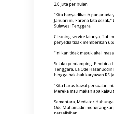
2,8 juta per bulan.
a
n
P
“Kita hanya dikasih panjar ada 
e
Januari ini, karena kita desak,
m
Sulawesi Tenggara.
b
u
l
Cleaning service lainnya, Tati
u
penyedia tidak memberikan upah
h
D
“Ini kan tidak masuk akal, masa
a
r
Selaku pendamping, Pembina Le
a
h
Tenggara, La Ode Hasanuddin 
S
hingga hak-hak karyawan RS Ja
u
l
“Kita harus kawal persoalan in
a
Mereka mau makan apa kalau tid
w
e
s
Sementara, Mediator Hubungan 
i
Ode Muhamadin menerangkan, y
T
perselisihan.
e