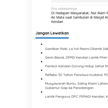
N
Pos sebelumnya
Di Hadapan Masyarakat, Nur Alam M
a
Air Mata saat Sambutan di Masjid A
v
Kendari
i
Jangan Lewatkan
g
a
s
Gantikan Rizki, La Yuli Resmi Dilantik
i
Senin Besok, DPRD Kendari Lantik PAW W
p
Pemkot Kendari Dorong Hidup Sehat M
o
Refleksi 30 Tahun Peristiwa Kudatuli,
s
Musyawarah Buntu, Saling Klaim Laha
Gubernur Siap ke Persidangan
Lantik Pengurus DPC PERADI Kendari, K