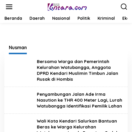
L
e
w
a
Beranda
Daerah
Nasional
Politik
Kriminal
Ekob
t
i
k
e
k
Nusman
o
n
t
Bersama Warga dan Pemerintah
e
Kelurahan Watubangga, Anggota
n
DPRD Kendari Muslimin Timbun Jalan
Rusak di Hombis
Penyambungan Jalan Ade Irma
Nasution ke THR 400 Meter Lagi, Lurah
Watubangga Identifikasi Pemilik Lahan
Wali Kota Kendari Salurkan Bantuan
Beras ke Warga Kelurahan