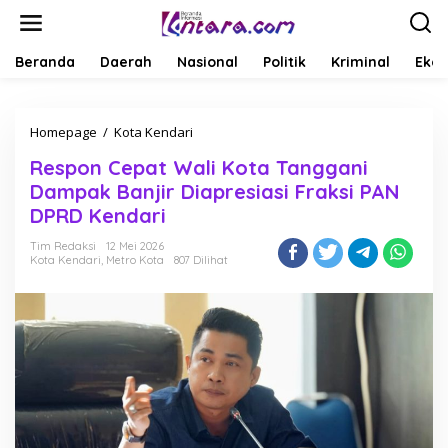
L
e
w
a
Beranda
Daerah
Nasional
Politik
Kriminal
Ekob
t
i
k
Homepage
/
Kota Kendari
R
e
e
k
Respon Cepat Wali Kota Tanggani
s
o
p
n
Dampak Banjir Diapresiasi Fraksi PAN
o
t
DPRD Kendari
n
e
C
n
Tim Redaksi
12 Mei 2026
e
Kota Kendari
,
Metro Kota
807 Dilihat
p
a
t
W
a
l
i
K
o
t