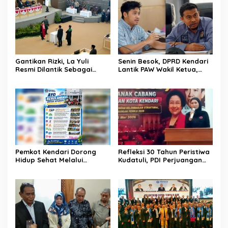
Gantikan Rizki, La Yuli
Senin Besok, DPRD Kendari
Resmi Dilantik Sebagai
Lantik PAW Wakil Ketua,
Wakil Ketua DPRD Kota
Rizki Lengser La Yuli
Kendari
Melenggang
Pemkot Kendari Dorong
Refleksi 30 Tahun Peristiwa
Hidup Sehat Melalui
Kudatuli, PDI Perjuangan
Program Olahraga untuk
Kendari Libatkan Pemuda
Warga
Diskusi Kebangsaan