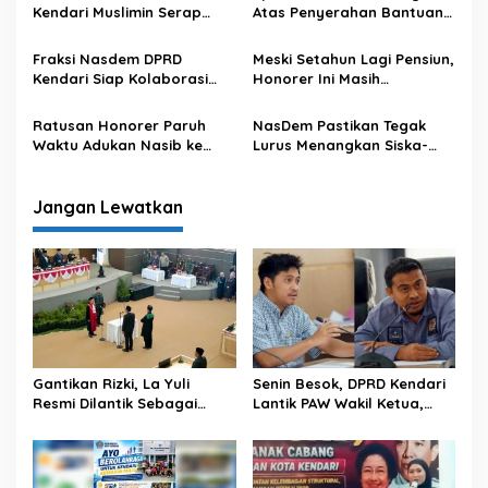
Jalan
s
Kendari Muslimin Serap
Atas Penyerahan Bantuan
Aspirasi Warga BTN Baruga
Korban Banjir oleh ASN
Regency, Jalan hingga Air
Pemkot Kendari
Fraksi Nasdem DPRD
Meski Setahun Lagi Pensiun,
Bersih jadi Prioritas
Kendari Siap Kolaborasi
Honorer Ini Masih
dengan Siska-Sudirman
Perjuangkan Nasib jadi
Bangun Kota Lulo
PPPK Penuh Waktu
Ratusan Honorer Paruh
NasDem Pastikan Tegak
Waktu Adukan Nasib ke
Lurus Menangkan Siska-
DPRD Kota Kendari
Sudirman di Pilwali Kota
Kendari
Jangan Lewatkan
Gantikan Rizki, La Yuli
Senin Besok, DPRD Kendari
Resmi Dilantik Sebagai
Lantik PAW Wakil Ketua,
Wakil Ketua DPRD Kota
Rizki Lengser La Yuli
Kendari
Melenggang