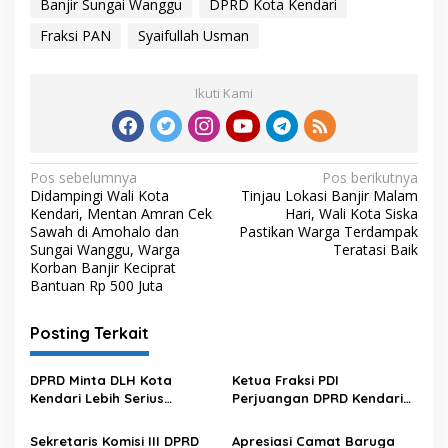
Banjir Sungai Wanggu
DPRD Kota Kendari
Fraksi PAN
Syaifullah Usman
Ikuti Kami
N
Pos sebelumnya
Pos berikutnya
Didampingi Wali Kota
Tinjau Lokasi Banjir Malam
a
Kendari, Mentan Amran Cek
Hari, Wali Kota Siska
v
Sawah di Amohalo dan
Pastikan Warga Terdampak
Sungai Wanggu, Warga
Teratasi Baik
i
Korban Banjir Keciprat
Bantuan Rp 500 Juta
g
a
Posting Terkait
s
i
DPRD Minta DLH Kota
Ketua Fraksi PDI
p
Kendari Lebih Serius
Perjuangan DPRD Kendari
Tangani Sampah yang
Zulham Damu Serap
o
Masih Berserakan di Pinggir
Aspirasi Warga Anawai
Sekretaris Komisi III DPRD
Apresiasi Camat Baruga