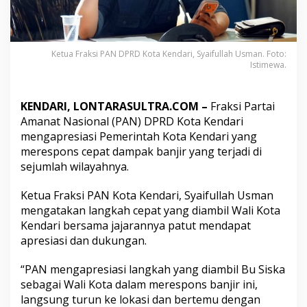
a
T
a
n
Ketua Fraksi PAN DPRD Kota Kendari, Syaifullah Usman. Foto:
g
Istimewa.
g
a
n
i
KENDARI, LONTARASULTRA.COM –
Fraksi Partai
D
Amanat Nasional (PAN) DPRD Kota Kendari
a
mengapresiasi Pemerintah Kota Kendari yang
m
merespons cepat dampak banjir yang terjadi di
p
sejumlah wilayahnya.
a
k
B
Ketua Fraksi PAN Kota Kendari, Syaifullah Usman
a
mengatakan langkah cepat yang diambil Wali Kota
n
Kendari bersama jajarannya patut mendapat
j
apresiasi dan dukungan.
i
r
D
“PAN mengapresiasi langkah yang diambil Bu Siska
i
sebagai Wali Kota dalam merespons banjir ini,
a
langsung turun ke lokasi dan bertemu dengan
p