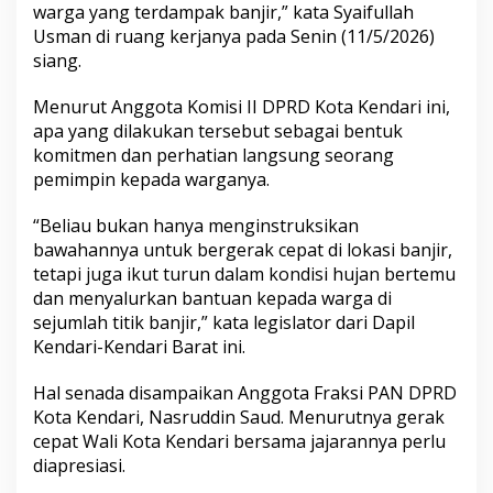
warga yang terdampak banjir,” kata Syaifullah
r
e
Usman di ruang kerjanya pada Senin (11/5/2026)
s
siang.
i
a
Menurut Anggota Komisi II DPRD Kota Kendari ini,
s
apa yang dilakukan tersebut sebagai bentuk
i
F
komitmen dan perhatian langsung seorang
r
pemimpin kepada warganya.
a
k
“Beliau bukan hanya menginstruksikan
s
bawahannya untuk bergerak cepat di lokasi banjir,
i
P
tetapi juga ikut turun dalam kondisi hujan bertemu
A
dan menyalurkan bantuan kepada warga di
N
sejumlah titik banjir,” kata legislator dari Dapil
D
Kendari-Kendari Barat ini.
P
R
D
Hal senada disampaikan Anggota Fraksi PAN DPRD
K
Kota Kendari, Nasruddin Saud. Menurutnya gerak
e
cepat Wali Kota Kendari bersama jajarannya perlu
n
diapresiasi.
d
a