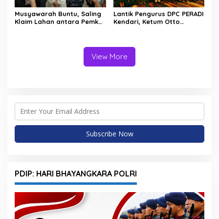
Musyawarah Buntu, Saling
Lantik Pengurus DPC PERADI
Klaim Lahan antara Pemkot
Kendari, Ketum Otto
Kendari dan Warga di
Hasibuan Ingatkan Advokat
Kawasan Bundaran
Tak Khianati Klien
Gubernur Siap ke
Persidangan
View More
PDIP: HARI BHAYANGKARA POLRI