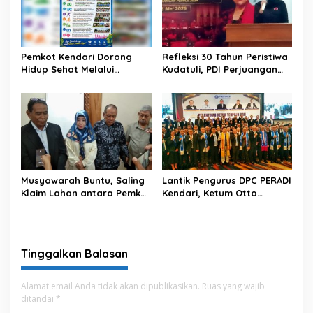
Pemkot Kendari Dorong
Refleksi 30 Tahun Peristiwa
Hidup Sehat Melalui
Kudatuli, PDI Perjuangan
Program Olahraga untuk
Kendari Libatkan Pemuda
Warga
Diskusi Kebangsaan
Musyawarah Buntu, Saling
Lantik Pengurus DPC PERADI
Klaim Lahan antara Pemkot
Kendari, Ketum Otto
Kendari dan Warga di
Hasibuan Ingatkan Advokat
Kawasan Bundaran
Tak Khianati Klien
Gubernur Siap ke
Persidangan
Tinggalkan Balasan
Alamat email Anda tidak akan dipublikasikan.
Ruas yang wajib
ditandai
*