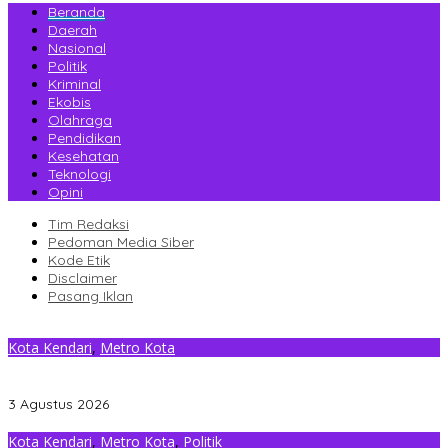
Beranda
Daerah
Nasional
Politik
Kriminal
Ekobis
Olahraga
Pendidikan
Kesehatan
Teknologi
Opini
Tim Redaksi
Pedoman Media Siber
Kode Etik
Disclaimer
Pasang Iklan
Kota Kendari
,
Metro Kota
Gantikan Rizki, La Yuli Resmi Dilantik Sebagai Wakil Ketua DPRD
Kota Kendari
3 Agustus 2026
Kota Kendari
,
Metro Kota
,
Politik