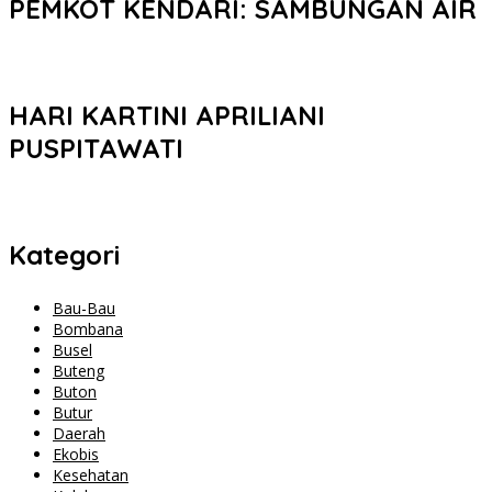
PEMKOT KENDARI: SAMBUNGAN AIR
HARI KARTINI APRILIANI
PUSPITAWATI
Kategori
Bau-Bau
Bombana
Busel
Buteng
Buton
Butur
Daerah
Ekobis
Kesehatan