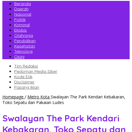
Beranda
Daerah
Nasional
Politik
Kriminal
Ekobis
Olahraga
Pendidikan
Kesehatan
Teknologi
Opini
Tim Redaksi
Pedoman Media Siber
Kode Etik
Disclaimer
Pasang Iklan
Homepage
/
Metro Kota
Swalayan The Park Kendari Kebakaran,
Toko Sepatu dan Pakaian Ludes
Swalayan The Park Kendari
Kebakaran, Toko Sepatu dan