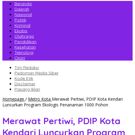
Beranda
Daerah
Nasional
Politik
Kriminal
Ekobis
Olahraga
Pendidikan
Kesehatan
Teknologi
Opini
Tim Redaksi
Pedoman Media Siber
Kode Etik
Disclaimer
Pasang Iklan
Homepage
/
Metro Kota
Merawat Pertiwi, PDIP Kota Kendari
Luncurkan Program Ekologis Penanaman 1000 Pohon
Merawat Pertiwi, PDIP Kota
Kendari Luncurkan Program