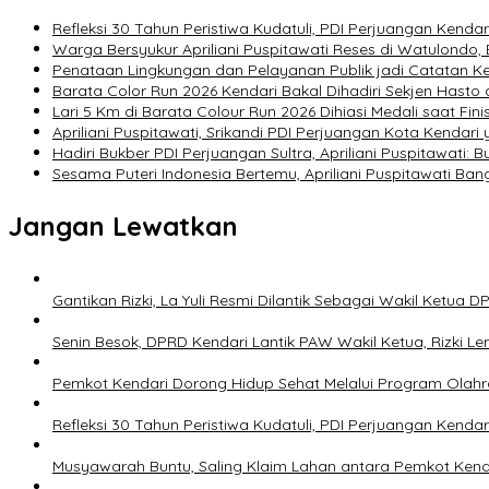
Refleksi 30 Tahun Peristiwa Kudatuli, PDI Perjuangan Kend
Warga Bersyukur Apriliani Puspitawati Reses di Watulondo,
Penataan Lingkungan dan Pelayanan Publik jadi Catatan Ke
Barata Color Run 2026 Kendari Bakal Dihadiri Sekjen Hast
Lari 5 Km di Barata Colour Run 2026 Dihiasi Medali saat Fini
Apriliani Puspitawati, Srikandi PDI Perjuangan Kota Kenda
Hadiri Bukber PDI Perjuangan Sultra, Apriliani Puspitawati:
Sesama Puteri Indonesia Bertemu, Apriliani Puspitawati Bang
Jangan Lewatkan
Gantikan Rizki, La Yuli Resmi Dilantik Sebagai Wakil Ketua 
Senin Besok, DPRD Kendari Lantik PAW Wakil Ketua, Rizki Le
Pemkot Kendari Dorong Hidup Sehat Melalui Program Olah
Refleksi 30 Tahun Peristiwa Kudatuli, PDI Perjuangan Kend
Musyawarah Buntu, Saling Klaim Lahan antara Pemkot Ken