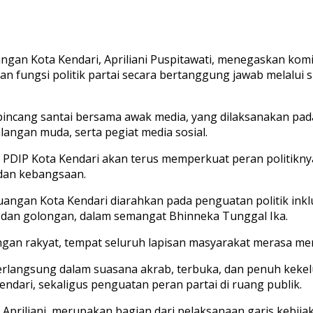
ngan Kota Kendari, Apriliani Puspitawati, menegaskan k
 fungsi politik partai secara bertanggung jawab melalui sik
incang santai bersama awak media, yang dilaksanakan pada K
alangan muda, serta pegiat media sosial.
DIP Kota Kendari akan terus memperkuat peran politiknya 
 dan kebangsaan.
uangan Kota Kendari diarahkan pada penguatan politik in
dan golongan, dalam semangat Bhinneka Tunggal Ika.
n rakyat, tempat seluruh lapisan masyarakat merasa memilik
erlangsung dalam suasana akrab, terbuka, dan penuh kekel
ndari, sekaligus penguatan peran partai di ruang publik.
 Apriliani, merupakan bagian dari pelaksanaan garis kebij