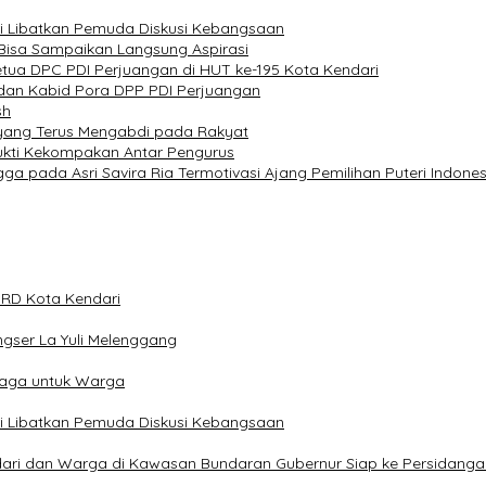
ari Libatkan Pemuda Diskusi Kebangsaan
 Bisa Sampaikan Langsung Aspirasi
tua DPC PDI Perjuangan di HUT ke-195 Kota Kendari
o dan Kabid Pora DPP PDI Perjuangan
sh
ri yang Terus Mengabdi pada Rakyat
 Bukti Kekompakan Antar Pengurus
ga pada Asri Savira Ria Termotivasi Ajang Pemilihan Puteri Indones
DPRD Kota Kendari
ngser La Yuli Melenggang
raga untuk Warga
ari Libatkan Pemuda Diskusi Kebangsaan
dari dan Warga di Kawasan Bundaran Gubernur Siap ke Persidanga