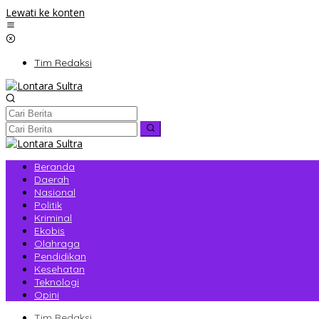
Lewati ke konten
Tim Redaksi
Beranda
Daerah
Nasional
Politik
Kriminal
Ekobis
Olahraga
Pendidikan
Kesehatan
Teknologi
Opini
Tim Redaksi