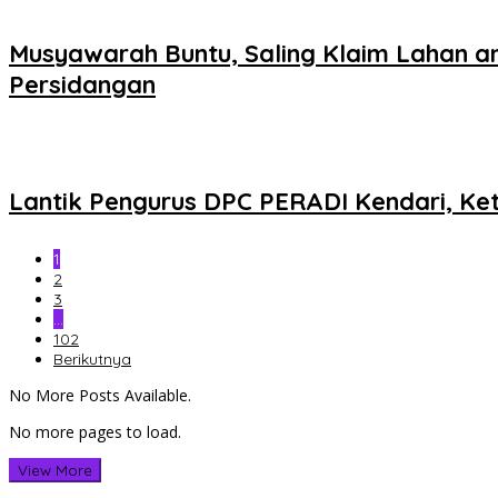
Musyawarah Buntu, Saling Klaim Lahan 
Persidangan
Lantik Pengurus DPC PERADI Kendari, Ket
1
2
3
…
102
Berikutnya
No More Posts Available.
No more pages to load.
View More