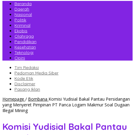
Beranda
Daerah
Nasional
Politik
Kriminal
Ekobis
Olahraga
Pendidikan
Kesehatan
Teknologi
Opini
Tim Redaksi
Pedoman Media Siber
Kode Etik
Disclaimer
Pasang Iklan
Homepage
/
Bombana
Komisi Yudisial Bakal Pantau Persidangan
yang Menyeret Pimpinan PT Panca Logam Makmur Soal Dugaan
Illegal Mining
Komisi Yudisial Bakal Pantau