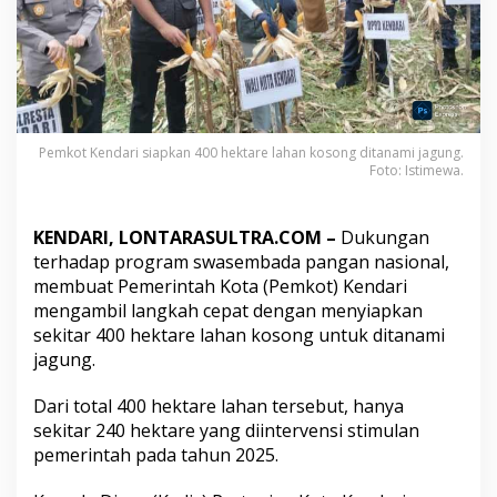
n
g
a
n
4
0
0
H
Pemkot Kendari siapkan 400 hektare lahan kosong ditanami jagung.
e
Foto: Istimewa.
k
t
a
KENDARI, LONTARASULTRA.COM –
Dukungan
r
terhadap program swasembada pangan nasional,
e
membuat Pemerintah Kota (Pemkot) Kendari
L
mengambil langkah cepat dengan menyiapkan
a
h
sekitar 400 hektare lahan kosong untuk ditanami
a
jagung.
n
K
Dari total 400 hektare lahan tersebut, hanya
o
sekitar 240 hektare yang diintervensi stimulan
s
o
pemerintah pada tahun 2025.
n
g