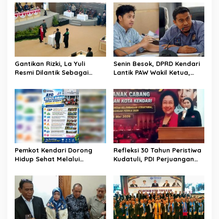
s
i
p
o
s
Gantikan Rizki, La Yuli
Senin Besok, DPRD Kendari
Resmi Dilantik Sebagai
Lantik PAW Wakil Ketua,
Wakil Ketua DPRD Kota
Rizki Lengser La Yuli
Kendari
Melenggang
Pemkot Kendari Dorong
Refleksi 30 Tahun Peristiwa
Hidup Sehat Melalui
Kudatuli, PDI Perjuangan
Program Olahraga untuk
Kendari Libatkan Pemuda
Warga
Diskusi Kebangsaan