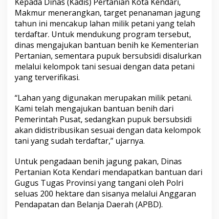
Kepada Dinas (Kadis) Pertanian Kota Kendari,
S
Makmur menerangkan, target penanaman jagung
i
tahun ini mencakup lahan milik petani yang telah
a
p
terdaftar. Untuk mendukung program tersebut,
D
dinas mengajukan bantuan benih ke Kementerian
i
Pertanian, sementara pupuk bersubsidi disalurkan
t
melalui kelompok tani sesuai dengan data petani
a
n
yang terverifikasi.
a
m
“Lahan yang digunakan merupakan milik petani.
i
Kami telah mengajukan bantuan benih dari
J
Pemerintah Pusat, sedangkan pupuk bersubsidi
a
g
akan didistribusikan sesuai dengan data kelompok
u
tani yang sudah terdaftar,” ujarnya.
n
g
Untuk pengadaan benih jagung pakan, Dinas
,
Pertanian Kota Kendari mendapatkan bantuan dari
T
e
Gugus Tugas Provinsi yang tangani oleh Polri
r
seluas 200 hektare dan sisanya melalui Anggaran
m
Pendapatan dan Belanja Daerah (APBD).
a
s