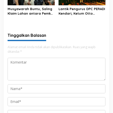
Musyawarah Buntu, Saling
Lantik Pengurus DPC PERADI
Klaim Lahan antara Pemkot
Kendari, Ketum Otto
Kendari dan Warga di
Hasibuan Ingatkan Advokat
Kawasan Bundaran
Tak Khianati Klien
Gubernur Siap ke
Persidangan
Tinggalkan Balasan
Alamat email Anda tidak akan dipublikasikan.
Ruas yang wajib
ditandai
*