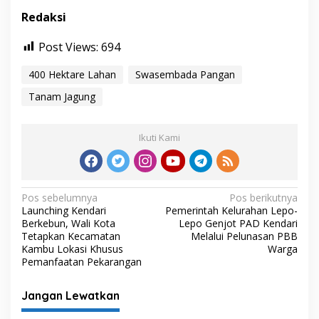
Redaksi
Post Views:
694
400 Hektare Lahan
Swasembada Pangan
Tanam Jagung
Ikuti Kami
N
Pos sebelumnya
Pos berikutnya
Launching Kendari
Pemerintah Kelurahan Lepo-
a
Berkebun, Wali Kota
Lepo Genjot PAD Kendari
v
Tetapkan Kecamatan
Melalui Pelunasan PBB
Kambu Lokasi Khusus
Warga
i
Pemanfaatan Pekarangan
g
Jangan Lewatkan
a