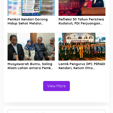
Pemkot Kendari Dorong
Refleksi 30 Tahun Peristiwa
Hidup Sehat Melalui
Kudatuli, PDI Perjuangan
Program Olahraga untuk
Kendari Libatkan Pemuda
Warga
Diskusi Kebangsaan
Musyawarah Buntu, Saling
Lantik Pengurus DPC PERADI
Klaim Lahan antara Pemkot
Kendari, Ketum Otto
Kendari dan Warga di
Hasibuan Ingatkan Advokat
Kawasan Bundaran
Tak Khianati Klien
Gubernur Siap ke
Persidangan
View More