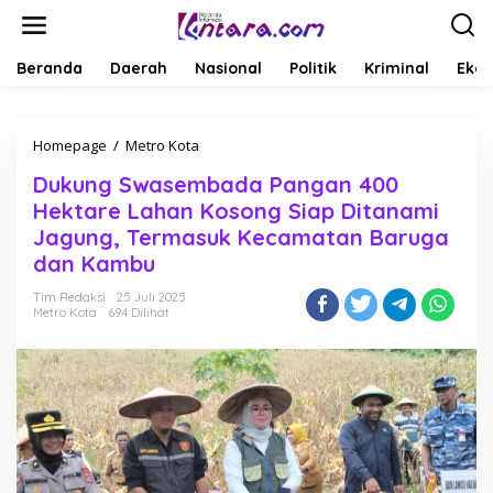
L
e
w
a
Beranda
Daerah
Nasional
Politik
Kriminal
Ekob
t
i
k
Homepage
/
Metro Kota
D
e
u
k
Dukung Swasembada Pangan 400
k
o
u
n
Hektare Lahan Kosong Siap Ditanami
n
t
Jagung, Termasuk Kecamatan Baruga
g
e
dan Kambu
S
n
w
Tim Redaksi
25 Juli 2025
a
Metro Kota
694 Dilihat
s
e
m
b
a
d
a
P
a