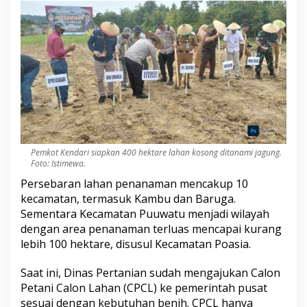
u
k
K
e
c
a
m
a
t
a
n
B
Pemkot Kendari siapkan 400 hektare lahan kosong ditanami jagung.
a
Foto: Istimewa.
r
u
Persebaran lahan penanaman mencakup 10
g
kecamatan, termasuk Kambu dan Baruga.
a
Sementara Kecamatan Puuwatu menjadi wilayah
d
dengan area penanaman terluas mencapai kurang
a
lebih 100 hektare, disusul Kecamatan Poasia.
n
K
a
Saat ini, Dinas Pertanian sudah mengajukan Calon
m
Petani Calon Lahan (CPCL) ke pemerintah pusat
b
sesuai dengan kebutuhan benih. CPCL hanya
u