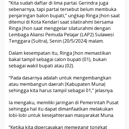
“Kita sudah daftar di lima partai. Gerindra juga
n
sebenarnya, tapi partai tersebut belum membuka
penjaringan balon bupati,” ungkap Ringa Jhon saat
ditemui di Kota Kendari saat silatirahmi bersama
Ringa Jhon saat menggelar silaturahmi dengan
Lembaga Aliansi Pemuda Pelajar (LAP2) Sulawesi
Tenggara (Sultra), Senin (20/5/2024) malam.
Dalam kesempatan itu, Ringa Jhon memastikan
bakal tampil sebagai calon bupati (01), bukan
sebagai wakil bupati atau (02).
“Pada dasarnya adalah untuk mengembangkan
atau membangun daerah (Kabupaten Muna)
sehingga kita harus tampil sebagai 01,” jelasnya.
Ia mengaku, memiliki jaringan di Pemerintah Pusat
sehingga hal itu dapat dimanfaatkan melakukan
lobi-lobi untuk kesejahteraan masyarakat Muna.
“Ketika kita dipercayakan memegang tongkat