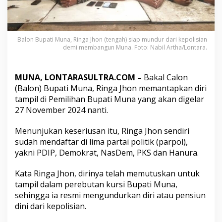
g
a
J
h
Balon Bupati Muna, Ringa Jhon (tengah) siap mundur dari kepolisian
o
demi membangun Muna. Foto: Nabil Artha/Lontara.
n
M
u
n
MUNA, LONTARASULTRA.COM –
Bakal Calon
d
(Balon) Bupati Muna, Ringa Jhon memantapkan diri
u
tampil di Pemilihan Bupati Muna yang akan digelar
r
27 November 2024 nanti.
d
a
r
Menunjukan keseriusan itu, Ringa Jhon sendiri
i
sudah mendaftar di lima partai politik (parpol),
K
yakni PDIP, Demokrat, NasDem, PKS dan Hanura.
e
p
Kata Ringa Jhon, dirinya telah memutuskan untuk
o
l
tampil dalam perebutan kursi Bupati Muna,
i
sehingga ia resmi mengundurkan diri atau pensiun
s
dini dari kepolisian.
i
a