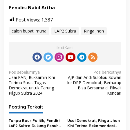
Penulis: Nabil Artha
Post Views:
1,387
calon bupati muna
LAP2 Sultra
Ringa Jhon
Ikuti Kami
N
Pos sebelumnya
Pos berikutnya
Usai PAN, Ruksamin Kini
AJP dan Andi Sulolipu Sowan
a
Terima Surat Tugas
ke DPP Demokrat, Berharap
v
Demokrat untuk Tarung
Bisa Bersama di Pilwali
Pilgub Sultra 2024
Kendari
i
g
Posting Terkait
a
s
Tanpa Baur Politik, Pendiri
Usai Demokrat, Ringa Jhon
LAP2 Sultra Dukung Penuh
Kini Terima Rekomendasi