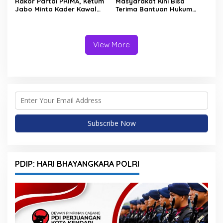
Rakor Partai PRIMA, Ketum
Masyarakat Kini Bisa
Jabo Minta Kader Kawal
Terima Bantuan Hukum
Program Kerakyatan
Gratis Lewat BBHR PDI
Pemerintahan Prabowo
Perjuangan Kendari
View More
PDIP: HARI BHAYANGKARA POLRI