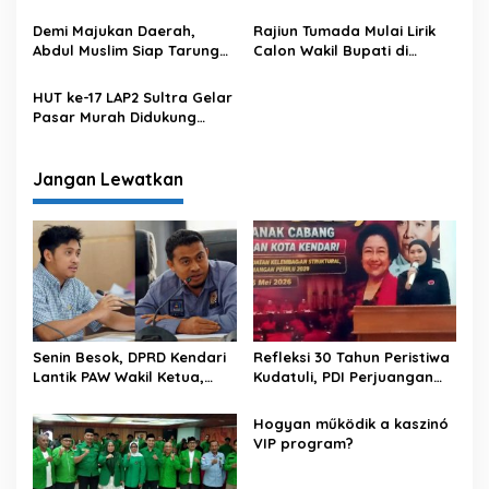
i
Mubes dan Silaturahmi
Hanura untuk Pilkada Muna
p
Akbar Lembaga Budaya
Demi Majukan Daerah,
Rajiun Tumada Mulai Lirik
Muna di Kendari
Abdul Muslim Siap Tarung
Calon Wakil Bupati di
o
Pilkada Muna
Pilkada Muna
s
HUT ke-17 LAP2 Sultra Gelar
Pasar Murah Didukung
Pemkot Kendari
Jangan Lewatkan
Senin Besok, DPRD Kendari
Refleksi 30 Tahun Peristiwa
Lantik PAW Wakil Ketua,
Kudatuli, PDI Perjuangan
Rizki Lengser La Yuli
Kendari Libatkan Pemuda
Melenggang
Diskusi Kebangsaan
Hogyan működik a kaszinó
VIP program?