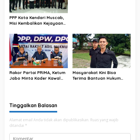
PPP Kota Kendari Muscab,
Misi Kembalikan Kejayaan
Partai hingga Target
Tambah Kursi Legislatif
Rakor Partai PRIMA, Ketum
Masyarakat Kini Bisa
Jabo Minta Kader Kawal
Terima Bantuan Hukum
Program Kerakyatan
Gratis Lewat BBHR PDI
Pemerintahan Prabowo
Perjuangan Kendari
Tinggalkan Balasan
Alamat email Anda tidak akan dipublikasikan.
Ruas yang wajib
ditandai
*