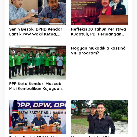
Senin Besok, DPRD Kendari
Refleksi 30 Tahun Peristiwa
Lantik PAW Wakil Ketua,
Kudatuli, PDI Perjuangan
Rizki Lengser La Yuli
Kendari Libatkan Pemuda
Melenggang
Diskusi Kebangsaan
Hogyan működik a kaszinó
VIP program?
PPP Kota Kendari Muscab,
Misi Kembalikan Kejayaan
Partai hingga Target
Tambah Kursi Legislatif