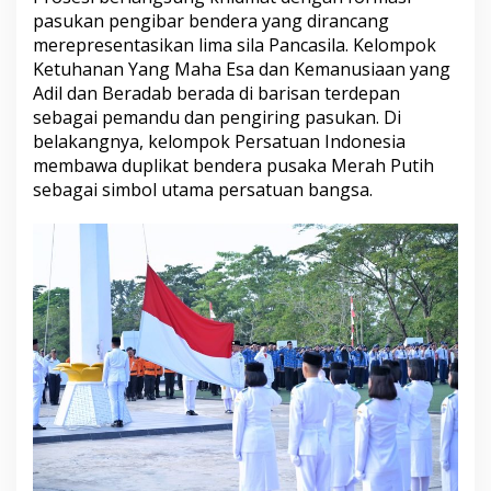
a
pasukan pengibar bendera yang dirancang
r
merepresentasikan lima sila Pancasila. Kelompok
i
Ketuhanan Yang Maha Esa dan Kemanusiaan yang
L
a
Adil dan Beradab berada di barisan terdepan
h
sebagai pemandu dan pengiring pasukan. Di
i
belakangnya, kelompok Persatuan Indonesia
r
membawa duplikat bendera pusaka Merah Putih
P
sebagai simbol utama persatuan bangsa.
a
n
c
a
s
i
l
a