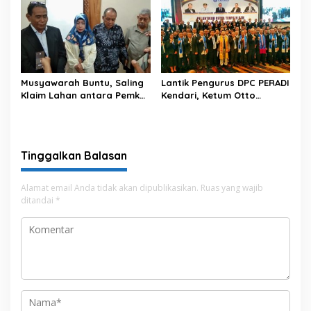
Musyawarah Buntu, Saling
Lantik Pengurus DPC PERADI
Klaim Lahan antara Pemkot
Kendari, Ketum Otto
Kendari dan Warga di
Hasibuan Ingatkan Advokat
Kawasan Bundaran
Tak Khianati Klien
Gubernur Siap ke
Persidangan
Tinggalkan Balasan
Alamat email Anda tidak akan dipublikasikan.
Ruas yang wajib
ditandai
*