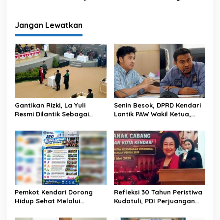
Progres Sekolah Rakyat
Adha 2026
Jangan Lewatkan
Gantikan Rizki, La Yuli
Senin Besok, DPRD Kendari
Resmi Dilantik Sebagai
Lantik PAW Wakil Ketua,
Wakil Ketua DPRD Kota
Rizki Lengser La Yuli
Kendari
Melenggang
Pemkot Kendari Dorong
Refleksi 30 Tahun Peristiwa
Hidup Sehat Melalui
Kudatuli, PDI Perjuangan
Program Olahraga untuk
Kendari Libatkan Pemuda
Warga
Diskusi Kebangsaan