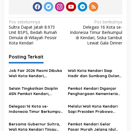
N
Pos sebelumnya
Pos berikutnya
Sultra Dapat Jatah 8.973
Delegasi 16 Kota se-
a
Unit BSPS, Bedah Rumah
Indonesia Timur Berkumpul
v
Dimulai di Wilayah Pesisir
di Kendari, Siska Sambut
Kota Kendari
Lewat Gala Dinner
i
g
Posting Terkait
a
s
Job Fair 2026 Resmi Dibuka
Wali Kota Kendari Siap
Wali Kota Kendari,
Hadir dan Sumbang Dulang
i
Pertemukan Tenaga Kerja
di Silaturahmi Akbar
p
dan Perusahaan
Masyarakat Muna
Selain Tingkatkan Disiplin
Pemkot Kendari Diganjar
ASN Pemkot Kendari,
Penghargaan Kementerian
o
Absensi Face ID juga Hemat
Hukum Gegara Nilai JDIH
s
Anggaran TPP Nyaris Rp 1
Tertinggi di Sultra
Delegasi 16 Kota se-
Melalui Wali Kota Kendari
Miliar
Indonesia Timur Berkumpul
Sapi Presiden Prabowo
di Kendari, Siska Sambut
Diserahkan ke Warga
Lewat Gala Dinner
Bersama Gubernur Sultra,
Pemkot Kendari Gelar
Wali Kota Kendari Tinjau
Pasar Murah Jelang Idul