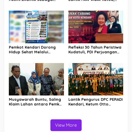
Wakil Ketua DPRD Kota
Rizki Lengser La Yuli
Kendari
Melenggang
Pemkot Kendari Dorong
Refleksi 30 Tahun Peristiwa
Hidup Sehat Melalui
Kudatuli, PDI Perjuangan
Program Olahraga untuk
Kendari Libatkan Pemuda
Warga
Diskusi Kebangsaan
Musyawarah Buntu, Saling
Lantik Pengurus DPC PERADI
Klaim Lahan antara Pemkot
Kendari, Ketum Otto
Kendari dan Warga di
Hasibuan Ingatkan Advokat
Kawasan Bundaran
Tak Khianati Klien
Gubernur Siap ke
Persidangan
View More