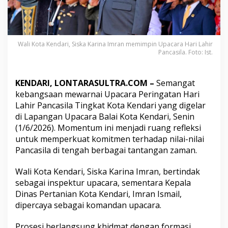
k
W
a
r
g
Wali Kota Kendari, Siska Karina Imran memimpin Upacara Hari Lahir
a
Pancasila. Foto: Ist.
P
e
r
KENDARI, LONTARASULTRA.COM –
Semangat
k
kebangsaan mewarnai Upacara Peringatan Hari
u
Lahir Pancasila Tingkat Kota Kendari yang digelar
a
t
di Lapangan Upacara Balai Kota Kendari, Senin
P
(1/6/2026). Momentum ini menjadi ruang refleksi
e
untuk memperkuat komitmen terhadap nilai-nilai
r
Pancasila di tengah berbagai tantangan zaman.
s
a
t
Wali Kota Kendari, Siska Karina Imran, bertindak
u
sebagai inspektur upacara, sementara Kepala
a
Dinas Pertanian Kota Kendari, Imran Ismail,
n
dipercaya sebagai komandan upacara.
d
i
H
Prosesi berlangsung khidmat dengan formasi