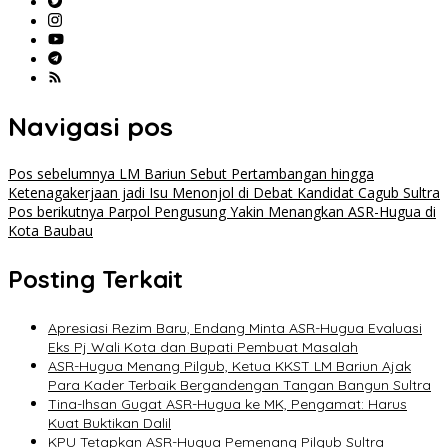
Navigasi pos
Pos sebelumnya
LM Bariun Sebut Pertambangan hingga
Ketenagakerjaan jadi Isu Menonjol di Debat Kandidat Cagub Sultra
Pos berikutnya
Parpol Pengusung Yakin Menangkan ASR-Hugua di
Kota Baubau
Posting Terkait
Apresiasi Rezim Baru, Endang Minta ASR-Hugua Evaluasi
Eks Pj Wali Kota dan Bupati Pembuat Masalah
ASR-Hugua Menang Pilgub, Ketua KKST LM Bariun Ajak
Para Kader Terbaik Bergandengan Tangan Bangun Sultra
Tina-Ihsan Gugat ASR-Hugua ke MK, Pengamat: Harus
Kuat Buktikan Dalil
KPU Tetapkan ASR-Hugua Pemenang Pilgub Sultra