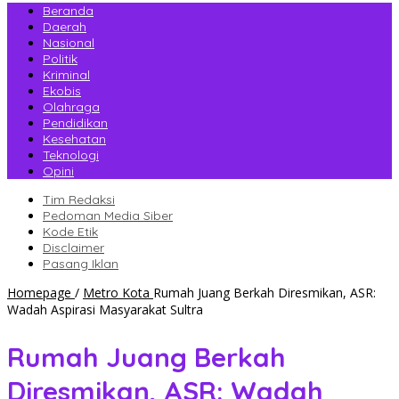
Beranda
Daerah
Nasional
Politik
Kriminal
Ekobis
Olahraga
Pendidikan
Kesehatan
Teknologi
Opini
Tim Redaksi
Pedoman Media Siber
Kode Etik
Disclaimer
Pasang Iklan
Homepage
/
Metro Kota
Rumah Juang Berkah Diresmikan, ASR:
Wadah Aspirasi Masyarakat Sultra
Rumah Juang Berkah
Diresmikan, ASR: Wadah