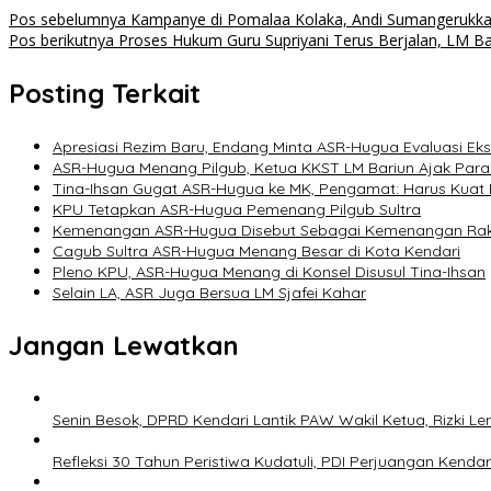
Pos sebelumnya
Kampanye di Pomalaa Kolaka, Andi Sumangerukka
Pos berikutnya
Proses Hukum Guru Supriyani Terus Berjalan, LM Ba
Posting Terkait
Apresiasi Rezim Baru, Endang Minta ASR-Hugua Evaluasi Ek
ASR-Hugua Menang Pilgub, Ketua KKST LM Bariun Ajak Par
Tina-Ihsan Gugat ASR-Hugua ke MK, Pengamat: Harus Kuat B
KPU Tetapkan ASR-Hugua Pemenang Pilgub Sultra
Kemenangan ASR-Hugua Disebut Sebagai Kemenangan Raky
Cagub Sultra ASR-Hugua Menang Besar di Kota Kendari
Pleno KPU, ASR-Hugua Menang di Konsel Disusul Tina-Ihsan
Selain LA, ASR Juga Bersua LM Sjafei Kahar
Jangan Lewatkan
Senin Besok, DPRD Kendari Lantik PAW Wakil Ketua, Rizki Le
Refleksi 30 Tahun Peristiwa Kudatuli, PDI Perjuangan Kend