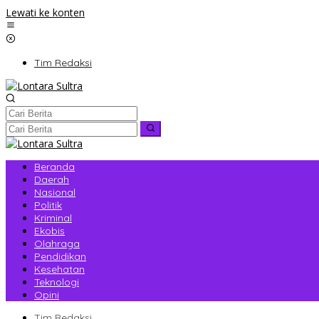
Lewati ke konten
Tim Redaksi
Beranda
Daerah
Nasional
Politik
Kriminal
Ekobis
Olahraga
Pendidikan
Kesehatan
Teknologi
Opini
Tim Redaksi