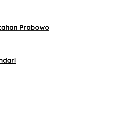
ntahan Prabowo
ndari