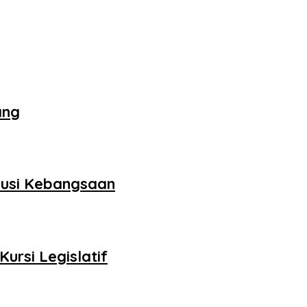
ang
skusi Kebangsaan
ursi Legislatif