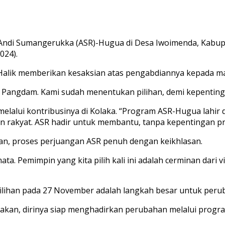
di Sumangerukka (ASR)-Hugua di Desa Iwoimenda, Kabupa
024).
h Halik memberikan kesaksian atas pengabdiannya kepada m
t Pangdam. Kami sudah menentukan pilihan, demi kepentinga
melalui kontribusinya di Kolaka. “Program ASR-Hugua lahir d
rakyat. ASR hadir untuk membantu, tanpa kepentingan pri
, proses perjuangan ASR penuh dengan keikhlasan.
. Pemimpin yang kita pilih kali ini adalah cerminan dari visi
han pada 27 November adalah langkah besar untuk peruba
kan, dirinya siap menghadirkan perubahan melalui progra