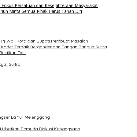
 Fokus Persatuan dan Kesejahteraan Masyarakat
riun Minta Semua Pihak Harus Tahan Diri
s Pj Wali Kota dan Bupati Pembuat Masalah
a Kader Terbaik Bergandengan Tangan Bangun Sultra
uktikan Dalil
at Sultra
ngser La Yuli Melenggang
ari Libatkan Pemuda Diskusi Kebangsaan