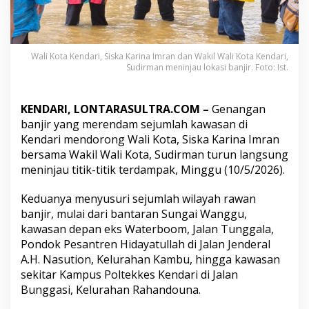
,
W
a
l
i
Wali Kota Kendari, Siska Karina Imran dan Wakil Wali Kota Kendari,
Sudirman meninjau lokasi banjir. Foto: Ist.
K
o
t
a
KENDARI, LONTARASULTRA.COM –
Genangan
K
banjir yang merendam sejumlah kawasan di
e
Kendari mendorong Wali Kota, Siska Karina Imran
n
bersama Wakil Wali Kota, Sudirman turun langsung
d
a
meninjau titik-titik terdampak, Minggu (10/5/2026).
r
i
Keduanya menyusuri sejumlah wilayah rawan
P
banjir, mulai dari bantaran Sungai Wanggu,
a
kawasan depan eks Waterboom, Jalan Tunggala,
s
t
Pondok Pesantren Hidayatullah di Jalan Jenderal
i
A.H. Nasution, Kelurahan Kambu, hingga kawasan
k
sekitar Kampus Poltekkes Kendari di Jalan
a
Bunggasi, Kelurahan Rahandouna.
n
L