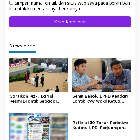
Simpan nama, email, dan situs web saya pada peramban
ini untuk komentar saya berikutnya.
News Feed
Gantikan Rizki, La Yuli
Senin Besok, DPRD Kendari
Resmi Dilantik Sebagai
Lantik PAW Wakil Ketua,
Wakil Ketua DPRD Kota
Rizki Lengser La Yuli
Kendari
Melenggang
Refleksi 30 Tahun Peristiwa
Kudatuli, PDI Perjuangan
Kendari Libatkan Pemuda
Diskusi Kebangsaan