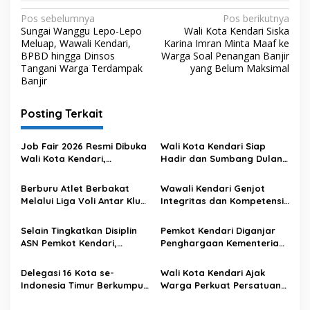
N
Pos sebelumnya
Pos berikutnya
Sungai Wanggu Lepo-Lepo
Wali Kota Kendari Siska
a
Meluap, Wawali Kendari,
Karina Imran Minta Maaf ke
v
BPBD hingga Dinsos
Warga Soal Penangan Banjir
Tangani Warga Terdampak
yang Belum Maksimal
i
Banjir
g
Posting Terkait
a
s
Job Fair 2026 Resmi Dibuka
Wali Kota Kendari Siap
i
Wali Kota Kendari,
Hadir dan Sumbang Dulang
p
Pertemukan Tenaga Kerja
di Silaturahmi Akbar
dan Perusahaan
Masyarakat Muna
Berburu Atlet Berbakat
Wawali Kendari Genjot
o
Melalui Liga Voli Antar Klub
Integritas dan Kompetensi
s
Kota Kendari
PPPK Lewat Orientasi
Digital
Selain Tingkatkan Disiplin
Pemkot Kendari Diganjar
ASN Pemkot Kendari,
Penghargaan Kementerian
Absensi Face ID juga Hemat
Hukum Gegara Nilai JDIH
Anggaran TPP Nyaris Rp 1
Tertinggi di Sultra
Delegasi 16 Kota se-
Wali Kota Kendari Ajak
Miliar
Indonesia Timur Berkumpul
Warga Perkuat Persatuan
di Kendari, Siska Sambut
di Hari Lahir Pancasila