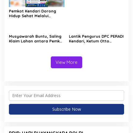
Pemkot Kendari Dorong
Hidup Sehat Melalui
Program Olahraga untuk
Warga
Musyawarah Buntu, Saling
Lantik Pengurus DPC PERADI
Klaim Lahan antara Pemkot
Kendari, Ketum Otto
Kendari dan Warga di
Hasibuan Ingatkan Advokat
Kawasan Bundaran
Tak Khianati Klien
Gubernur Siap ke
Persidangan
View More