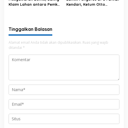
Klaim Lahan antara Pemkot
Kendari, Ketum Otto
Kendari dan Warga di
Hasibuan Ingatkan Advokat
Kawasan Bundaran
Tak Khianati Klien
Gubernur Siap ke
Persidangan
Tinggalkan Balasan
Alamat email Anda tidak akan dipublikasikan.
Ruas yang wajib
ditandai
*