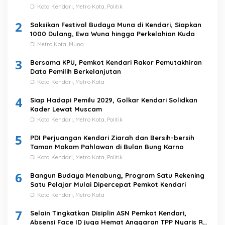
Di Kota Kendari, Metro Kota, Politik
2
Saksikan Festival Budaya Muna di Kendari, Siapkan
1000 Dulang, Ewa Wuna hingga Perkelahian Kuda
Di Metro Kota, Muna
3
Bersama KPU, Pemkot Kendari Rakor Pemutakhiran
Data Pemilih Berkelanjutan
Di Kota Kendari, Metro Kota
4
Siap Hadapi Pemilu 2029, Golkar Kendari Solidkan
Kader Lewat Muscam
Di Kota Kendari, Metro Kota, Politik
5
PDI Perjuangan Kendari Ziarah dan Bersih-bersih
Taman Makam Pahlawan di Bulan Bung Karno
Di Kota Kendari, Metro Kota, Politik
6
Bangun Budaya Menabung, Program Satu Rekening
Satu Pelajar Mulai Dipercepat Pemkot Kendari
Di Kota Kendari, Metro Kota
7
Selain Tingkatkan Disiplin ASN Pemkot Kendari,
Absensi Face ID juga Hemat Anggaran TPP Nyaris Rp