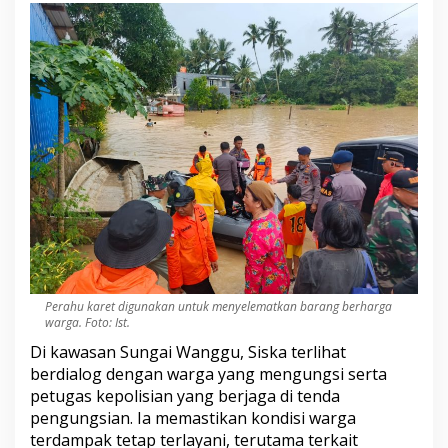
o
g
i
s
t
i
k
P
e
n
g
u
n
g
s
i
T
Perahu karet digunakan untuk menyelematkan barang berharga
e
warga. Foto: Ist.
r
Di kawasan Sungai Wanggu, Siska terlihat
p
e
berdialog dengan warga yang mengungsi serta
n
petugas kepolisian yang berjaga di tenda
u
pengungsian. Ia memastikan kondisi warga
h
terdampak tetap terlayani, terutama terkait
i