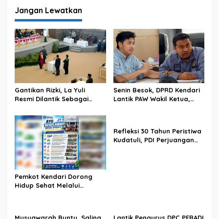
Lewat Gala Dinner
Jangan Lewatkan
Gantikan Rizki, La Yuli
Senin Besok, DPRD Kendari
Resmi Dilantik Sebagai
Lantik PAW Wakil Ketua,
Wakil Ketua DPRD Kota
Rizki Lengser La Yuli
Kendari
Melenggang
Refleksi 30 Tahun Peristiwa
Kudatuli, PDI Perjuangan
Kendari Libatkan Pemuda
Diskusi Kebangsaan
Pemkot Kendari Dorong
Hidup Sehat Melalui
Program Olahraga untuk
Warga
Musyawarah Buntu, Saling
Lantik Pengurus DPC PERADI