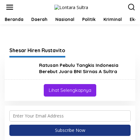
L
e
w
a
Beranda
Daerah
Nasional
Politik
Kriminal
Ekob
t
i
k
e
k
Shesar Hiren Rustavito
o
n
t
Ratusan Pebulu Tangkis Indonesia
e
Berebut Juara BNI Sirnas A Sultra
n
Lihat Selengkapnya