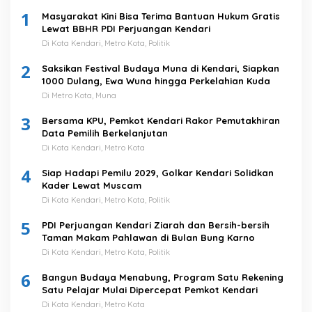
1
Masyarakat Kini Bisa Terima Bantuan Hukum Gratis
Lewat BBHR PDI Perjuangan Kendari
Di Kota Kendari, Metro Kota, Politik
2
Saksikan Festival Budaya Muna di Kendari, Siapkan
1000 Dulang, Ewa Wuna hingga Perkelahian Kuda
Di Metro Kota, Muna
3
Bersama KPU, Pemkot Kendari Rakor Pemutakhiran
Data Pemilih Berkelanjutan
Di Kota Kendari, Metro Kota
4
Siap Hadapi Pemilu 2029, Golkar Kendari Solidkan
Kader Lewat Muscam
Di Kota Kendari, Metro Kota, Politik
5
PDI Perjuangan Kendari Ziarah dan Bersih-bersih
Taman Makam Pahlawan di Bulan Bung Karno
Di Kota Kendari, Metro Kota, Politik
6
Bangun Budaya Menabung, Program Satu Rekening
Satu Pelajar Mulai Dipercepat Pemkot Kendari
Di Kota Kendari, Metro Kota