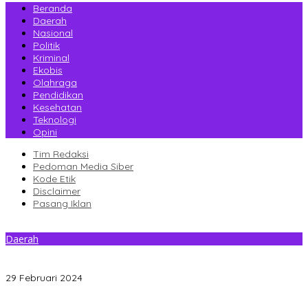
Beranda
Daerah
Nasional
Politik
Kriminal
Ekobis
Olahraga
Pendidikan
Kesehatan
Teknologi
Opini
Tim Redaksi
Pedoman Media Siber
Kode Etik
Disclaimer
Pasang Iklan
Daerah
Alfan Muru Didapuk Ketua BPD Tanjung Tiram Konsel, Ini
Programnya
29 Februari 2024
Gantikan Rizki, La Yuli Resmi Dilantik Sebagai Wakil Ketua DPRD