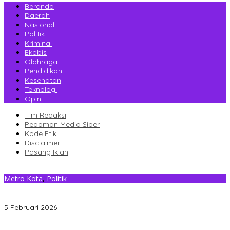
Beranda
Daerah
Nasional
Politik
Kriminal
Ekobis
Olahraga
Pendidikan
Kesehatan
Teknologi
Opini
Tim Redaksi
Pedoman Media Siber
Kode Etik
Disclaimer
Pasang Iklan
Metro Kota
,
Politik
Hadiri Musrenbang, Politisi PDI Perjuangan Apriliani Puspirawati
Terima Usulan Warga Puuwatu
5 Februari 2026
Gantikan Rizki, La Yuli Resmi Dilantik Sebagai Wakil Ketua DPRD