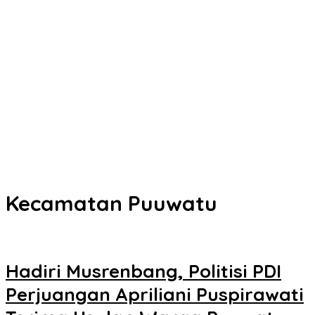
Kota Kendari
Senin Besok, DPRD Kendari Lantik PAW Wakil Ketua, Rizki Lengser
La Yuli Melenggang
Pemkot Kendari Dorong Hidup Sehat Melalui Program Olahraga
untuk Warga
Refleksi 30 Tahun Peristiwa Kudatuli, PDI Perjuangan Kendari
Libatkan Pemuda Diskusi Kebangsaan
Musyawarah Buntu, Saling Klaim Lahan antara Pemkot Kendari
dan Warga di Kawasan Bundaran Gubernur Siap ke Persidangan
Kecamatan Puuwatu
Hadiri Musrenbang, Politisi PDI
Perjuangan Apriliani Puspirawati