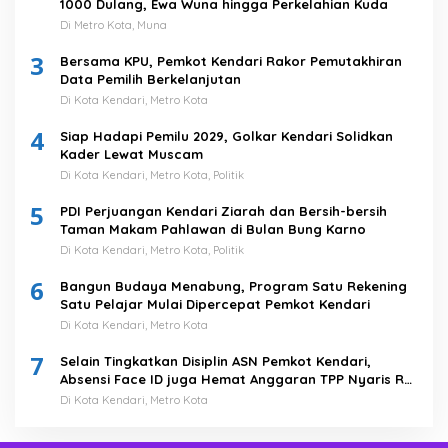
1000 Dulang, Ewa Wuna hingga Perkelahian Kuda
Di Metro Kota, Muna
3
Bersama KPU, Pemkot Kendari Rakor Pemutakhiran
Data Pemilih Berkelanjutan
Di Kota Kendari, Metro Kota
4
Siap Hadapi Pemilu 2029, Golkar Kendari Solidkan
Kader Lewat Muscam
Di Kota Kendari, Metro Kota, Politik
5
PDI Perjuangan Kendari Ziarah dan Bersih-bersih
Taman Makam Pahlawan di Bulan Bung Karno
Di Kota Kendari, Metro Kota, Politik
6
Bangun Budaya Menabung, Program Satu Rekening
Satu Pelajar Mulai Dipercepat Pemkot Kendari
Di Kota Kendari, Metro Kota
7
Selain Tingkatkan Disiplin ASN Pemkot Kendari,
Absensi Face ID juga Hemat Anggaran TPP Nyaris Rp
1 Miliar
Di Kota Kendari, Metro Kota