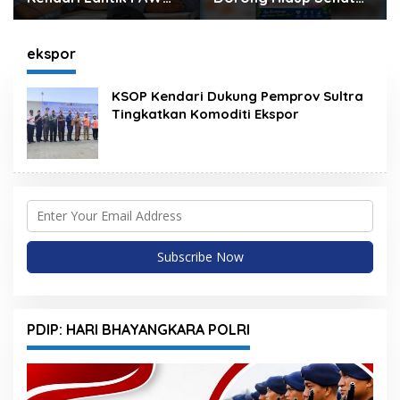
Wakil Ketua, Rizki
Melalui Program
Lengser La Yuli
Olahraga untuk
Melenggang
Warga
ekspor
KSOP Kendari Dukung Pemprov Sultra
Tingkatkan Komoditi Ekspor
PDIP: HARI BHAYANGKARA POLRI