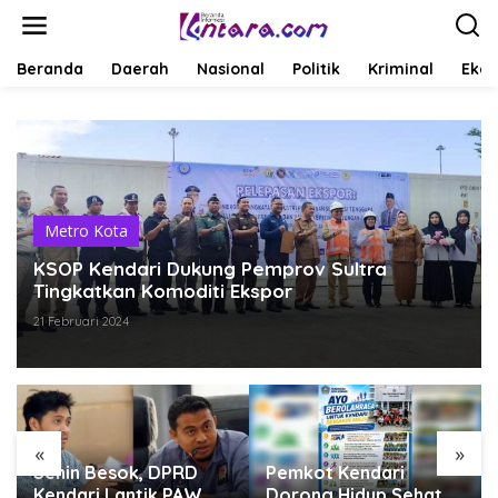
L
e
w
a
Beranda
Daerah
Nasional
Politik
Kriminal
Ekob
t
i
k
e
k
o
n
t
Metro Kota
e
KSOP Kendari Dukung Pemprov Sultra
n
Tingkatkan Komoditi Ekspor
21 Februari 2024
«
»
Senin Besok, DPRD
Pemkot Kendari
Kendari Lantik PAW
Dorong Hidup Sehat