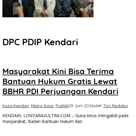
Musyawarah Buntu, Saling Klaim Lahan antara Pemkot Kendari
dan Warga di Kawasan Bundaran Gubernur Siap ke Persidangan
DPC PDIP Kendari
Masyarakat Kini Bisa Terima
Bantuan Hukum Gratis Lewat
BBHR PDI Perjuangan Kendari
Kota Kendari
,
Metro Kota
,
Politik
|
29 Juni 2026
oleh
Tim Redaksi
KENDARI, LONTARASULTRA.COM – Guna terus mengabdi pada
masyarakat, Badan Bantuan Hukum dan