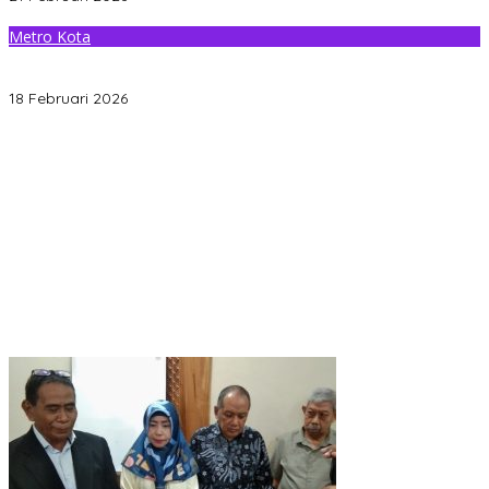
Metro Kota
Sambut Ramadan, Apriliani Puspitawati Pasang Lampu Jalan
Rusak di Sejumlah Titik
18 Februari 2026
Gantikan Rizki, La Yuli Resmi Dilantik Sebagai Wakil Ketua DPRD
Kota Kendari
Senin Besok, DPRD Kendari Lantik PAW Wakil Ketua, Rizki Lengser
La Yuli Melenggang
Pemkot Kendari Dorong Hidup Sehat Melalui Program Olahraga
untuk Warga
Refleksi 30 Tahun Peristiwa Kudatuli, PDI Perjuangan Kendari
Libatkan Pemuda Diskusi Kebangsaan