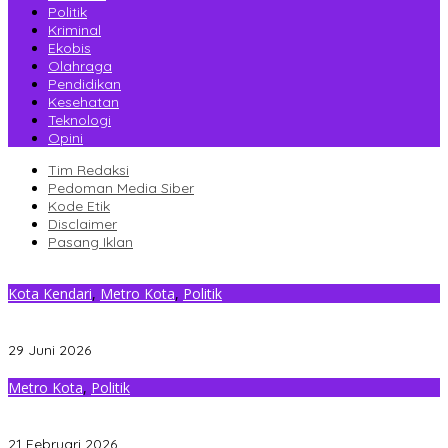
Politik
Kriminal
Ekobis
Olahraga
Pendidikan
Kesehatan
Teknologi
Opini
Tim Redaksi
Pedoman Media Siber
Kode Etik
Disclaimer
Pasang Iklan
Kota Kendari
,
Metro Kota
,
Politik
Masyarakat Kini Bisa Terima Bantuan Hukum Gratis Lewat BBHR
PDI Perjuangan Kendari
29 Juni 2026
Metro Kota
,
Politik
PDI Perjuangan Kota Kendari Merawat Pertiwi dengan Aksi
Bersih-bersih Masjid Al-Alam
21 Februari 2026