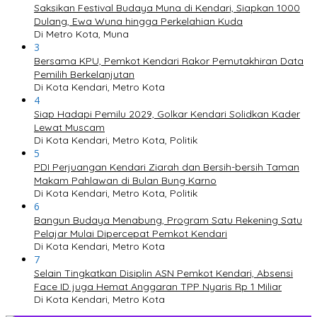
Saksikan Festival Budaya Muna di Kendari, Siapkan 1000
Dulang, Ewa Wuna hingga Perkelahian Kuda
Di Metro Kota, Muna
3
Bersama KPU, Pemkot Kendari Rakor Pemutakhiran Data
Pemilih Berkelanjutan
Di Kota Kendari, Metro Kota
4
Siap Hadapi Pemilu 2029, Golkar Kendari Solidkan Kader
Lewat Muscam
Di Kota Kendari, Metro Kota, Politik
5
PDI Perjuangan Kendari Ziarah dan Bersih-bersih Taman
Makam Pahlawan di Bulan Bung Karno
Di Kota Kendari, Metro Kota, Politik
6
Bangun Budaya Menabung, Program Satu Rekening Satu
Pelajar Mulai Dipercepat Pemkot Kendari
Di Kota Kendari, Metro Kota
7
Selain Tingkatkan Disiplin ASN Pemkot Kendari, Absensi
Face ID juga Hemat Anggaran TPP Nyaris Rp 1 Miliar
Di Kota Kendari, Metro Kota