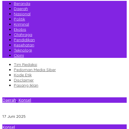
Beranda
Daerah
Nasional
Politik
Kriminal
Ekobis
Olahraga
Pendidikan
Kesehatan
Teknologi
Opini
Tim Redaksi
Pedoman Media Siber
Kode Etik
Disclaimer
Pasang Iklan
Daerah
,
Konsel
Bekerjasama Pemdes Tanjung Tiram, PT GMM Sukses Gelar
Pelatihan Tahap Dua
17 Juni 2025
Konsel