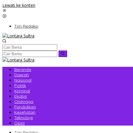
Lewati ke konten
Tim Redaksi
Beranda
Daerah
Nasional
Politik
Kriminal
Ekobis
Olahraga
Pendidikan
Kesehatan
Teknologi
Opini
Tim Redaksi