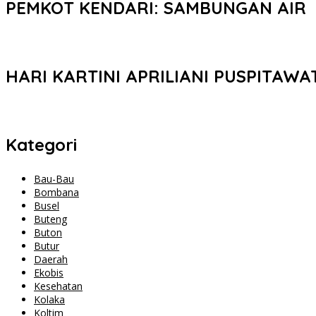
PEMKOT KENDARI: SAMBUNGAN AIR
HARI KARTINI APRILIANI PUSPITAWA
Kategori
Bau-Bau
Bombana
Busel
Buteng
Buton
Butur
Daerah
Ekobis
Kesehatan
Kolaka
Koltim