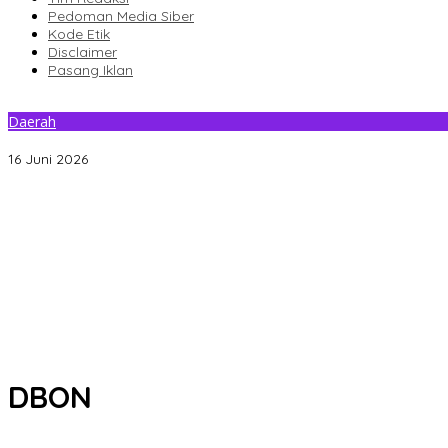
Pedoman Media Siber
Kode Etik
Disclaimer
Pasang Iklan
Daerah
Dispora Kendari Mulai Bahas Rencana Desain Olahraga Daerah T
16 Juni 2026
Gantikan Rizki, La Yuli Resmi Dilantik Sebagai Wakil Ketua DPRD K
Senin Besok, DPRD Kendari Lantik PAW Wakil Ketua, Rizki Lengser 
Pemkot Kendari Dorong Hidup Sehat Melalui Program Olahraga 
Refleksi 30 Tahun Peristiwa Kudatuli, PDI Perjuangan Kendari Li
Musyawarah Buntu, Saling Klaim Lahan antara Pemkot Kendari d
DBON