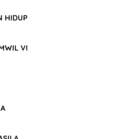
N HIDUP
MWIL VI
LA
ASILA