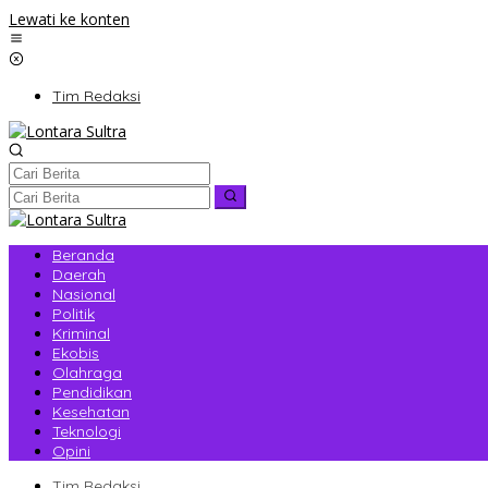
Lewati ke konten
Tim Redaksi
Beranda
Daerah
Nasional
Politik
Kriminal
Ekobis
Olahraga
Pendidikan
Kesehatan
Teknologi
Opini
Tim Redaksi