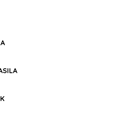
LA
ASILA
AK