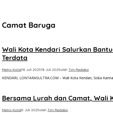
Refleksi 30 Tahun Peristiwa Kudatuli, PDI Perjuangan Kendari Li
Musyawarah Buntu, Saling Klaim Lahan antara Pemkot Kendari d
Camat Baruga
Wali Kota Kendari Salurkan Bant
Terdata
Metro Kota
|
18 Juli 2025
18 Juli 2025
oleh
Tim Redaksi
KENDARI, LONTARASULTRA.COM – Wali Kota Kendari, Siska Karina
Bersama Lurah dan Camat, Wali Ko
Metro Kota
|
5 Juli 2025
oleh
Tim Redaksi