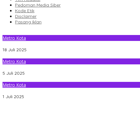
Pedoman Media Siber
Kode Etik
Disclaimer
Pasang Iklan
Metro Kota
Wali Kota Kendari Salurkan Bantuan Beras ke Warga Kelurahan 
18 Juli 2025
Metro Kota
Bersama Lurah dan Camat, Wali Kota Kendari Tinjau Infrastruktur
5 Juli 2025
Metro Kota
Camat Baruga Tindaklanjuti Instruksi Wali Kota Kendari Siaga 
1 Juli 2025
Gantikan Rizki, La Yuli Resmi Dilantik Sebagai Wakil Ketua DPRD K
Senin Besok, DPRD Kendari Lantik PAW Wakil Ketua, Rizki Lengser 
Pemkot Kendari Dorong Hidup Sehat Melalui Program Olahraga 