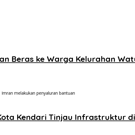
batkan Pemuda Diskusi Kebangsaan
an Warga di Kawasan Bundaran Gubernur Siap ke Persidangan
uan Beras ke Warga Kelurahan Wa
 Imran melakukan penyaluran bantuan
ta Kendari Tinjau Infrastruktur d