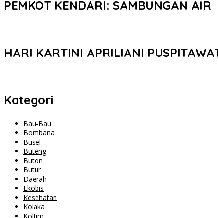
PEMKOT KENDARI: SAMBUNGAN AIR
HARI KARTINI APRILIANI PUSPITAWA
Kategori
Bau-Bau
Bombana
Busel
Buteng
Buton
Butur
Daerah
Ekobis
Kesehatan
Kolaka
Koltim