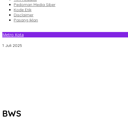
Pedoman Media Siber
Kode Etik
Disclaimer
Pasang Iklan
Metro Kota
Pintu Tanggul Sungai Wanggu Jebol, Warga Lepo-Lepo Kendari K
1 Juli 2025
Gantikan Rizki, La Yuli Resmi Dilantik Sebagai Wakil Ketua DPRD K
Senin Besok, DPRD Kendari Lantik PAW Wakil Ketua, Rizki Lengser 
Pemkot Kendari Dorong Hidup Sehat Melalui Program Olahraga 
Refleksi 30 Tahun Peristiwa Kudatuli, PDI Perjuangan Kendari Li
Musyawarah Buntu, Saling Klaim Lahan antara Pemkot Kendari d
BWS