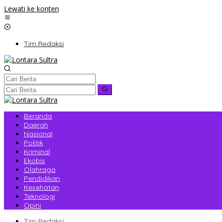
Lewati ke konten
Tim Redaksi
Beranda
Daerah
Nasional
Politik
Kriminal
Ekobis
Olahraga
Pendidikan
Kesehatan
Teknologi
Opini
Tim Redaksi