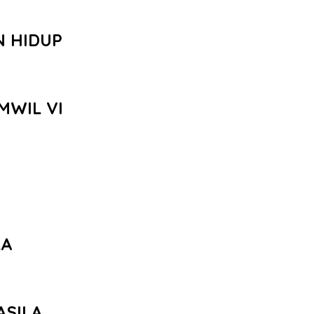
N HIDUP
MWIL VI
LA
ASILA