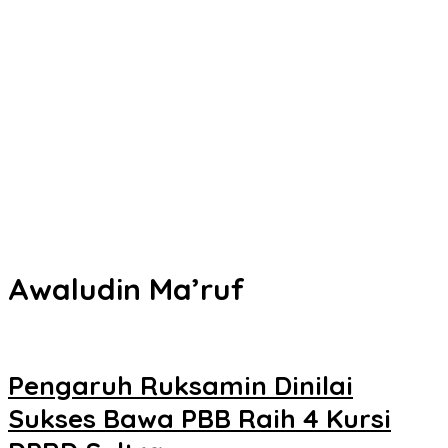
Kota Kendari
Senin Besok, DPRD Kendari Lantik PAW Wakil Ketua, Rizki Lengser
La Yuli Melenggang
Pemkot Kendari Dorong Hidup Sehat Melalui Program Olahraga
untuk Warga
Refleksi 30 Tahun Peristiwa Kudatuli, PDI Perjuangan Kendari
Libatkan Pemuda Diskusi Kebangsaan
Musyawarah Buntu, Saling Klaim Lahan antara Pemkot Kendari
dan Warga di Kawasan Bundaran Gubernur Siap ke Persidangan
Awaludin Ma’ruf
Pengaruh Ruksamin Dinilai
Sukses Bawa PBB Raih 4 Kursi