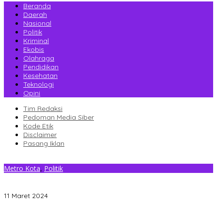
Beranda
Daerah
Nasional
Politik
Kriminal
Ekobis
Olahraga
Pendidikan
Kesehatan
Teknologi
Opini
Tim Redaksi
Pedoman Media Siber
Kode Etik
Disclaimer
Pasang Iklan
Metro Kota
,
Politik
Pengaruh Ruksamin Dinilai Sukses Bawa PBB Raih 4 Kursi DPRD
Sultra
11 Maret 2024
Gantikan Rizki, La Yuli Resmi Dilantik Sebagai Wakil Ketua DPRD