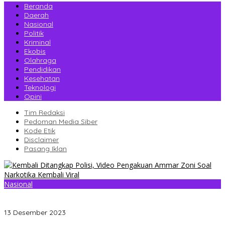
Beranda
Daerah
Nasional
Politik
Kriminal
Ekobis
Olahraga
Pendidikan
Kesehatan
Teknologi
Opini
Tim Redaksi
Pedoman Media Siber
Kode Etik
Disclaimer
Pasang Iklan
Nasional
Kembali Ditangkap Polisi, Video Pengakuan Ammar Zoni Soal
Narkotika Kembali Viral
13 Desember 2023