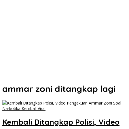
Gantikan Rizki, La Yuli Resmi Dilantik Sebagai Wakil Ketua DPRD
Kota Kendari
Senin Besok, DPRD Kendari Lantik PAW Wakil Ketua, Rizki Lengser
La Yuli Melenggang
Pemkot Kendari Dorong Hidup Sehat Melalui Program Olahraga
untuk Warga
Refleksi 30 Tahun Peristiwa Kudatuli, PDI Perjuangan Kendari
Libatkan Pemuda Diskusi Kebangsaan
Musyawarah Buntu, Saling Klaim Lahan antara Pemkot Kendari
dan Warga di Kawasan Bundaran Gubernur Siap ke Persidangan
ammar zoni ditangkap lagi
Kembali Ditangkap Polisi, Video