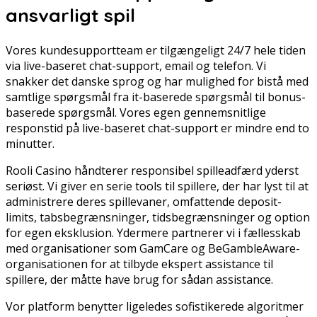
ansvarligt spil
Vores kundesupportteam er tilgængeligt 24/7 hele tiden
via live-baseret chat-support, email og telefon. Vi
snakker det danske sprog og har mulighed for bistå med
samtlige spørgsmål fra it-baserede spørgsmål til bonus-
baserede spørgsmål. Vores egen gennemsnitlige
responstid på live-baseret chat-support er mindre end to
minutter.
Rooli Casino håndterer responsibel spilleadfærd yderst
seriøst. Vi giver en serie tools til spillere, der har lyst til at
administrere deres spillevaner, omfattende deposit-
limits, tabsbegrænsninger, tidsbegrænsninger og option
for egen eksklusion. Ydermere partnerer vi i fællesskab
med organisationer som GamCare og BeGambleAware-
organisationen for at tilbyde ekspert assistance til
spillere, der måtte have brug for sådan assistance.
Vor platform benytter ligeledes sofistikerede algoritmer