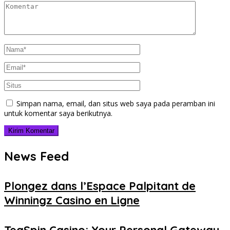
Simpan nama, email, dan situs web saya pada peramban ini
untuk komentar saya berikutnya.
News Feed
Plongez dans l’Espace Palpitant de
Winningz Casino en Ligne
TeaSpin Casino: Your Personal Gateway