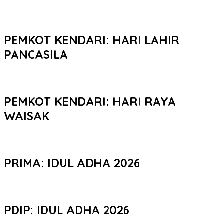
PEMKOT KENDARI: HARI LAHIR
PANCASILA
PEMKOT KENDARI: HARI RAYA
WAISAK
PRIMA: IDUL ADHA 2026
PDIP: IDUL ADHA 2026