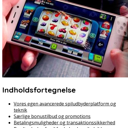
Indholdsfortegnelse
Vores egen avancerede spiludbyderplatform og
teknik
Særlige bonustilbud og promotions
Betalingsmuligheder og transaktionssikkerhed