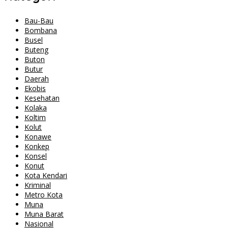
Bau-Bau
Bombana
Busel
Buteng
Buton
Butur
Daerah
Ekobis
Kesehatan
Kolaka
Koltim
Kolut
Konawe
Konkep
Konsel
Konut
Kota Kendari
Kriminal
Metro Kota
Muna
Muna Barat
Nasional