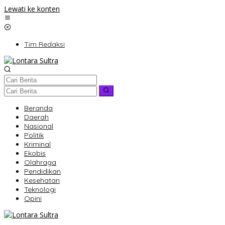
Lewati ke konten
Tim Redaksi
Beranda
Daerah
Nasional
Politik
Kriminal
Ekobis
Olahraga
Pendidikan
Kesehatan
Teknologi
Opini