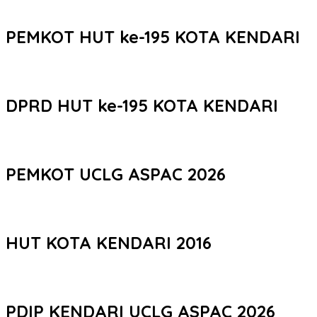
PEMKOT HUT ke-195 KOTA KENDARI
DPRD HUT ke-195 KOTA KENDARI
PEMKOT UCLG ASPAC 2026
HUT KOTA KENDARI 2016
PDIP KENDARI UCLG ASPAC 2026