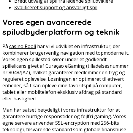
Bredt udvalg af spil fra ledende spiludviklere
Kvalificeret support og ansvarligt spil
Vores egen avancerede
spiludbyderplatform og teknik
På
casino Rooli
har vi vi udviklet en infrastruktur, der
kombinerer brugervenlig navigation med topmoderne it.
Vores egen spillested kører under et godkendt
spillelicens givet af Curaçao eGaming (tilladelsesnummer
nr 8048/JAZ), hvilket garanterer medlemmer en tryg og
reguleret oplevelse. Løsningen er optimeret til ethvert
enheder, så I kan opleve dine favoritspil på computer,
tablet eller mobiltelefon eksklusiv afdrag på standard
eller hastighed.
Man har satset betydeligt i vores infrastruktur for at
garantere hurtige responstider og fejlfri gaming. Vores
egne servere anvender SSL-encryption med 256-bits
teknologi, tilsvarende standard som globale finanshuse