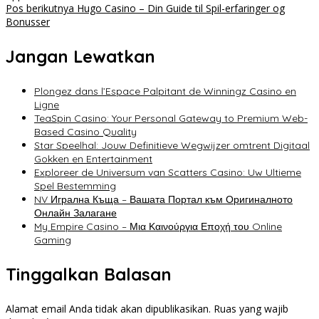
Pos berikutnya
Hugo Casino – Din Guide til Spil-erfaringer og
Bonusser
Jangan Lewatkan
Plongez dans l’Espace Palpitant de Winningz Casino en
Ligne
TeaSpin Casino: Your Personal Gateway to Premium Web-
Based Casino Quality
Star Speelhal: Jouw Definitieve Wegwijzer omtrent Digitaal
Gokken en Entertainment
Exploreer de Universum van Scatters Casino: Uw Ultieme
Spel Bestemming
NV Игрална Къща – Вашата Портал към Оригиналното
Онлайн Залагане
My Empire Casino – Μια Καινούργια Εποχή του Online
Gaming
Tinggalkan Balasan
Alamat email Anda tidak akan dipublikasikan.
Ruas yang wajib