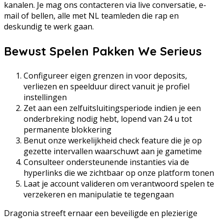
kanalen. Je mag ons contacteren via live conversatie, e-
mail of bellen, alle met NL teamleden die rap en
deskundig te werk gaan.
Bewust Spelen Pakken We Serieus
Configureer eigen grenzen in voor deposits,
verliezen en speelduur direct vanuit je profiel
instellingen
Zet aan een zelfuitsluitingsperiode indien je een
onderbreking nodig hebt, lopend van 24 u tot
permanente blokkering
Benut onze werkelijkheid check feature die je op
gezette intervallen waarschuwt aan je gametime
Consulteer ondersteunende instanties via de
hyperlinks die we zichtbaar op onze platform tonen
Laat je account valideren om verantwoord spelen te
verzekeren en manipulatie te tegengaan
Dragonia streeft ernaar een beveiligde en plezierige