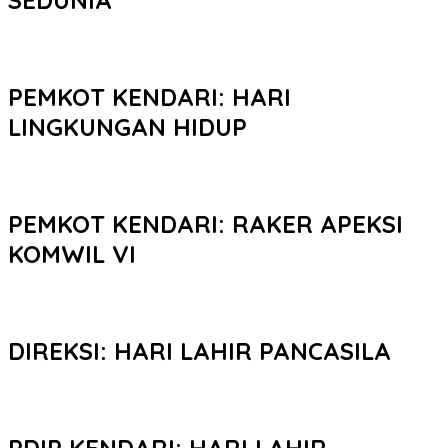
PEMKOT KENDARI: HARI
LINGKUNGAN HIDUP
PEMKOT KENDARI: RAKER APEKSI
KOMWIL VI
DIREKSI: HARI LAHIR PANCASILA
PDIP KENDARI: HARI LAHIR