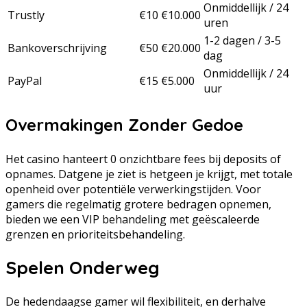
Onmiddellijk / 24
Trustly
€10
€10.000
uren
1-2 dagen / 3-5
Bankoverschrijving
€50
€20.000
dag
Onmiddellijk / 24
PayPal
€15
€5.000
uur
Overmakingen Zonder Gedoe
Het casino hanteert 0 onzichtbare fees bij deposits of
opnames. Datgene je ziet is hetgeen je krijgt, met totale
openheid over potentiële verwerkingstijden. Voor
gamers die regelmatig grotere bedragen opnemen,
bieden we een VIP behandeling met geëscaleerde
grenzen en prioriteitsbehandeling.
Spelen Onderweg
De hedendaagse gamer wil flexibiliteit, en derhalve