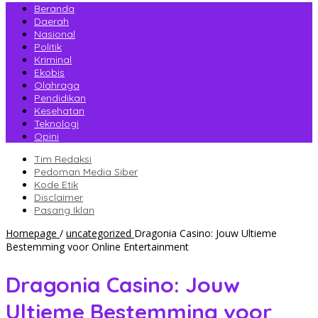
Beranda
Daerah
Nasional
Politik
Kriminal
Ekobis
Olahraga
Pendidikan
Kesehatan
Teknologi
Opini
Tim Redaksi
Pedoman Media Siber
Kode Etik
Disclaimer
Pasang Iklan
Homepage
/
uncategorized
Dragonia Casino: Jouw Ultieme
Bestemming voor Online Entertainment
Dragonia Casino: Jouw
Ultieme Bestemming voor