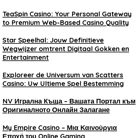
TeaSpin Casino: Your Personal Gateway
to Premium Web-Based Casino Quality
Star Speelhal: Jouw Definitieve
Wegwijzer omtrent Digitaal Gokken en
Entertainment
Exploreer de Universum van Scatters
Casino: Uw Ultieme Spel Bestemming
NV Игрална Къща – Вашата Портал към
Оригиналното Онлайн Залагане
My Empire Casino – Μια Καινούργια
Εποχή του Online Gaming