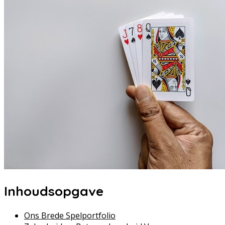
Inhoudsopgave
Ons Brede Spelportfolio