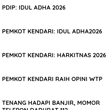
PDIP: IDUL ADHA 2026
PEMKOT KENDARI: IDUL ADHA2026
PEMKOT KENDARI: HARKITNAS 2026
PEMKOT KENDARI RAIH OPINI WTP
TENANG HADAPI BANJIR, MOMOR
TELEPON DARURAT 112