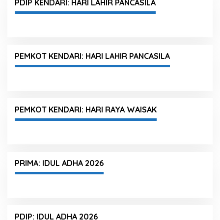
PDIP KENDARI: HARI LAHIR PANCASILA
PEMKOT KENDARI: HARI LAHIR PANCASILA
PEMKOT KENDARI: HARI RAYA WAISAK
PRIMA: IDUL ADHA 2026
PDIP: IDUL ADHA 2026