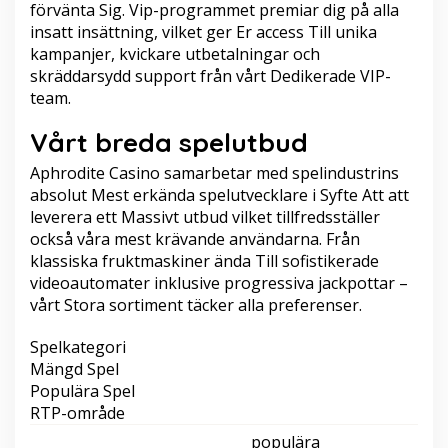
förvänta Sig. Vip-programmet premiar dig på alla
insatt insättning, vilket ger Er access Till unika
kampanjer, kvickare utbetalningar och
skräddarsydd support från vårt Dedikerade VIP-
team.
Vårt breda spelutbud
Aphrodite Casino samarbetar med spelindustrins
absolut Mest erkända spelutvecklare i Syfte Att att
leverera ett Massivt utbud vilket tillfredsställer
också våra mest krävande användarna. Från
klassiska fruktmaskiner ända Till sofistikerade
videoautomater inklusive progressiva jackpottar –
vårt Stora sortiment täcker alla preferenser.
Spelkategori
Mängd Spel
Populära Spel
RTP-område
populära