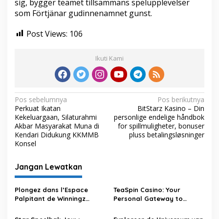
sig, bygger teamet tillsammans spelupplevelser
som Förtjänar gudinnenamnet gunst.
Post Views:
106
Ikuti Kami
N
Pos sebelumnya
Pos berikutnya
Perkuat Ikatan
BitStarz Kasino – Din
a
Kekeluargaan, Silaturahmi
personlige endelige håndbok
v
Akbar Masyarakat Muna di
for spillmuligheter, bonuser
Kendari Didukung KKMMB
pluss betalingsløsninger
i
Konsel
g
Jangan Lewatkan
a
s
Plongez dans l’Espace
TeaSpin Casino: Your
i
Palpitant de Winningz
Personal Gateway to
p
Casino en Ligne
Premium Web-Based
Casino Quality