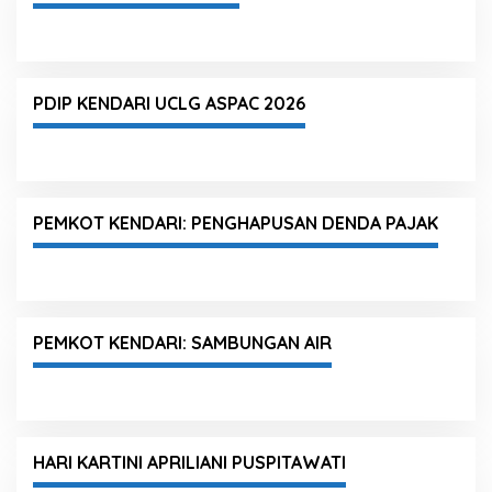
PDIP KENDARI UCLG ASPAC 2026
PEMKOT KENDARI: PENGHAPUSAN DENDA PAJAK
PEMKOT KENDARI: SAMBUNGAN AIR
HARI KARTINI APRILIANI PUSPITAWATI