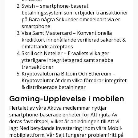
Swish – smartphone-baserat
betalningssystem som erbjuder transaktioner
på Bara några Sekunder omedelbart via er
smartphone
Visa Samt Mastercard – Konventionella
kreditkort innehållande verifierad säkerhet &
omfattande acceptans
Skrill och Neteller – E-wallets vilka ger
ytterligare integritetsgrad samt snabba
transaktioner
Kryptovalutorna Bitcoin Och Ethereum –
Kryptovalutor åt dem vilka föredrar integritet
& distribuerade betalningar
Gaming-Upplevelse i mobilen
Flertalet av våra Aktiva medlemmar nyttjar
smartphone-baserade enheter för Att njuta Av
deras favoritspel, vilket är anledningen till Att vi
lagt Ned betydande investering inom våra Mobil-
mobilplattform. Vår Sajt fungerar problemfritt på