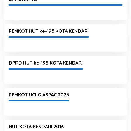
PEMKOT HUT ke-195 KOTA KENDARI
DPRD HUT ke-195 KOTA KENDARI
PEMKOT UCLG ASPAC 2026
HUT KOTA KENDARI 2016