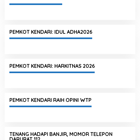
PEMKOT KENDARI: IDUL ADHA2026
PEMKOT KENDARI: HARKITNAS 2026
PEMKOT KENDARI RAIH OPINI WTP
TENANG HADAPI BANJIR, MOMOR TELEPON
DARURAT 112