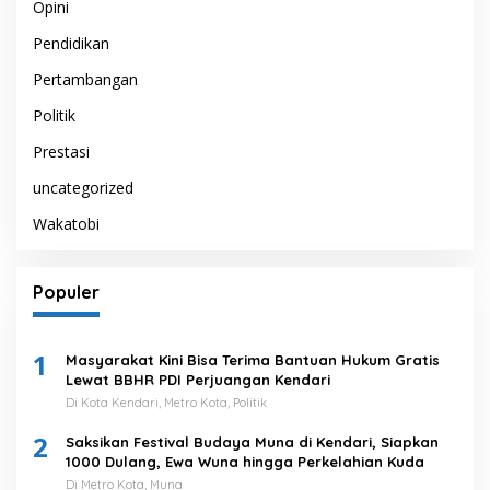
Opini
Pendidikan
Pertambangan
Politik
Prestasi
uncategorized
Wakatobi
Populer
1
Masyarakat Kini Bisa Terima Bantuan Hukum Gratis
Lewat BBHR PDI Perjuangan Kendari
Di Kota Kendari, Metro Kota, Politik
2
Saksikan Festival Budaya Muna di Kendari, Siapkan
1000 Dulang, Ewa Wuna hingga Perkelahian Kuda
Di Metro Kota, Muna