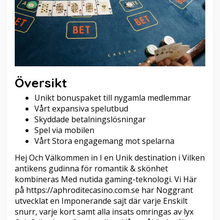
o
–
U
p
p
l
e
v
M
Översikt
e
d
Unikt bonuspaket till nygamla medlemmar
e
Vårt expansiva spelutbud
l
Skyddade betalningslösningar
h
a
Spel via mobilen
v
Vårt Stora engagemang mot spelarna
e
t
Hej Och Välkommen in I en Unik destination i Vilken
s
antikens gudinna för romantik & skönhet
M
kombineras Med nutida gaming-teknologi. Vi Här
e
på
https://aphroditecasino.com.se
har Noggrant
s
t
utvecklat en Imponerande sajt där varje Enskilt
F
snurr, varje kort samt alla insats omringas av lyx
ö