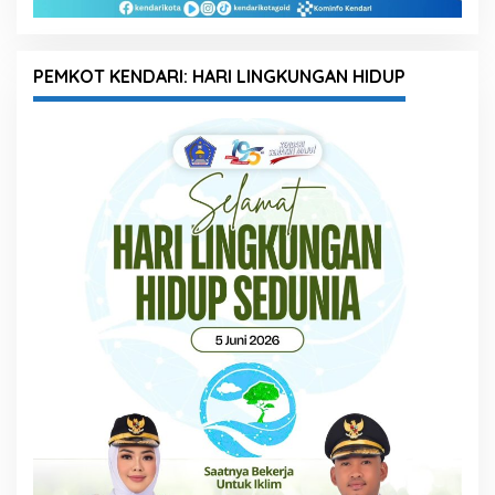
PEMKOT KENDARI: HARI LINGKUNGAN HIDUP