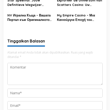
Star Speelhal: Jouw
Exploreer de Universum van
o
Definitieve Wegwijzer
Scatters Casino: Uw
s
omtrent Digitaal Gokken en
Ultieme Spel Bestemming
Entertainment
NV Игрална Къща – Вашата
My Empire Casino – Μια
Портал към Оригиналното
Καινούργια Εποχή του
Онлайн Залагане
Online Gaming
Tinggalkan Balasan
Alamat email Anda tidak akan dipublikasikan.
Ruas yang wajib
ditandai
*