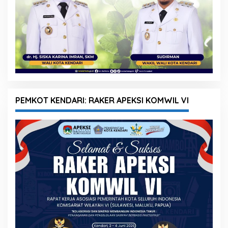
PEMKOT KENDARI: RAKER APEKSI KOMWIL VI