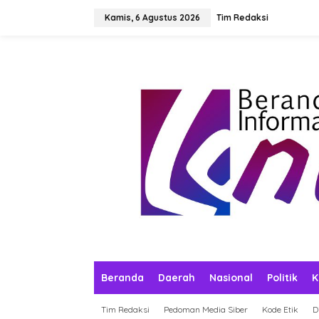
L
e
Kamis, 6 Agustus 2026
Tim Redaksi
w
a
t
i
k
e
k
o
n
t
e
n
Beranda
Daerah
Nasional
Politik
K
Tim Redaksi
Pedoman Media Siber
Kode Etik
D