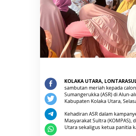
S
a
m
b
u
t
K
e
h
a
d
i
r
a
KOLAKA UTARA, LONTARASU
n
A
sambutan meriah kepada calon
S
Sumangerukka (ASR) di Alun-al
R
Kabupaten Kolaka Utara, Selasa
s
a
Kehadiran ASR dalam kampanye
a
t
Masyarakat Sultra (KOMPAS), d
K
Utara sekaligus ketua panitia 
a
m