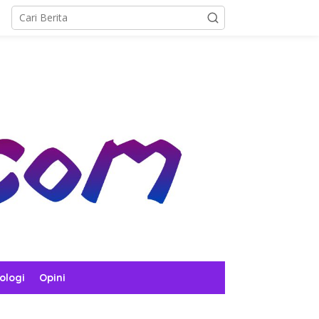
ologi
Opini