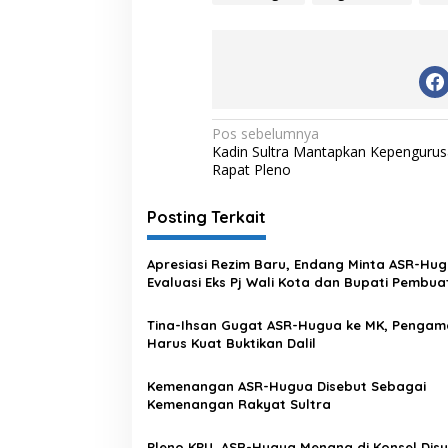
N
Pos sebelumnya
Kadin Sultra Mantapkan Kepengurus
a
Rapat Pleno
v
i
Posting Terkait
g
Apresiasi Rezim Baru, Endang Minta ASR-Hu
a
Evaluasi Eks Pj Wali Kota dan Bupati Pembua
s
Masalah
Tina-Ihsan Gugat ASR-Hugua ke MK, Pengam
i
Harus Kuat Buktikan Dalil
p
o
Kemenangan ASR-Hugua Disebut Sebagai
Kemenangan Rakyat Sultra
s
Pleno KPU, ASR-Hugua Menang di Konsel Disu