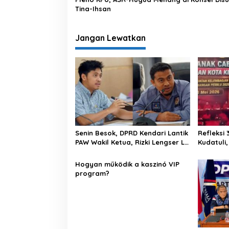
Tina-Ihsan
Jangan Lewatkan
Senin Besok, DPRD Kendari Lantik
Refleksi 
PAW Wakil Ketua, Rizki Lengser La
Kudatuli
Yuli Melenggang
Libatkan
Kebangs
Hogyan működik a kaszinó VIP
program?