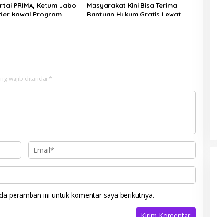
rtai PRIMA, Ketum Jabo
Masyarakat Kini Bisa Terima
der Kawal Program
Bantuan Hukum Gratis Lewat
an Pemerintahan
BBHR PDI Perjuangan Kendari
ng wajib ditandai
*
da peramban ini untuk komentar saya berikutnya.