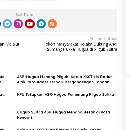
Ikuti Kami
Pos berikutnya
an Melalui
Tokoh Masyarakat Kolaka Dukung Andi
Sumangerukka-Hugua di Pilgub Sultra
gua
ASR-Hugua Menang Pilgub, Ketua KKST LM Bariun
t
Ajak Para Kader Terbaik Bergandengan Tangan
Bangun Sultra
at:
KPU Tetapkan ASR-Hugua Pemenang Pilgub Sultra
Cagub Sultra ASR-Hugua Menang Besar di Kota
Kendari
sul
Selain LA, ASR Juga Bersua LM Sjafei Kahar