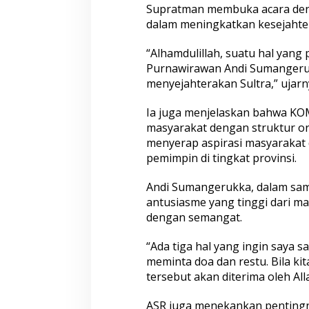
Supratman membuka acara den
p
dalam meningkatkan kesejahte
a
n
y
“Alhamdulillah, suatu hal yan
e
Purnawirawan Andi Sumangeruk
d
menyejahterakan Sultra,” ujarn
i
K
o
Ia juga menjelaskan bahwa K
l
masyarakat dengan struktur or
a
menyerap aspirasi masyarakat
k
pemimpin di tingkat provinsi.
a
U
t
Andi Sumangerukka, dalam sam
a
antusiasme yang tinggi dari ma
r
dengan semangat.
a
“Ada tiga hal yang ingin saya 
meminta doa dan restu. Bila kit
tersebut akan diterima oleh Al
ASR juga menekankan pentingn