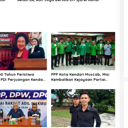
30 Tahun Peristiwa
PPP Kota Kendari Muscab, Misi
, PDI Perjuangan Kendari
Kembalikan Kejayaan Partai
 Pemuda Diskusi
hingga Target Tambah Kursi
aan
Legislatif