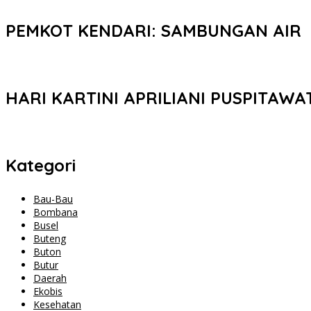
PEMKOT KENDARI: SAMBUNGAN AIR
HARI KARTINI APRILIANI PUSPITAWA
Kategori
Bau-Bau
Bombana
Busel
Buteng
Buton
Butur
Daerah
Ekobis
Kesehatan