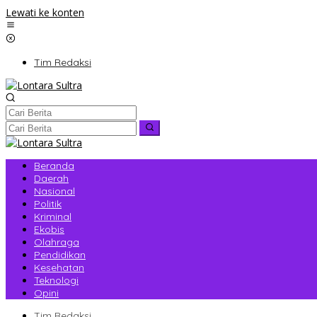
Lewati ke konten
Tim Redaksi
Beranda
Daerah
Nasional
Politik
Kriminal
Ekobis
Olahraga
Pendidikan
Kesehatan
Teknologi
Opini
Tim Redaksi