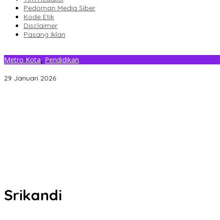
Pedoman Media Siber
Kode Etik
Disclaimer
Pasang Iklan
Metro Kota
,
Pendidikan
PLN UPT Kendari Edukasi Siswa SDN 39 Kendari Soal Keselamatan 
29 Januari 2026
Gantikan Rizki, La Yuli Resmi Dilantik Sebagai Wakil Ketua DPRD K
Senin Besok, DPRD Kendari Lantik PAW Wakil Ketua, Rizki Lengser 
Pemkot Kendari Dorong Hidup Sehat Melalui Program Olahraga 
Refleksi 30 Tahun Peristiwa Kudatuli, PDI Perjuangan Kendari Li
Musyawarah Buntu, Saling Klaim Lahan antara Pemkot Kendari d
Srikandi